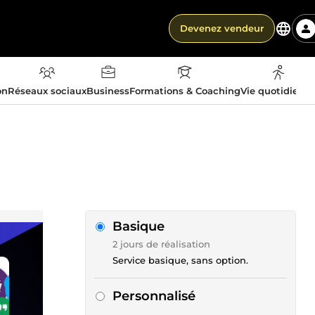
Devenez vendeur
on
Réseaux sociaux
Business
Formations & Coaching
Vie quotidienn
Basique
2 jours de réalisation
Service basique, sans option.
Personnalisé