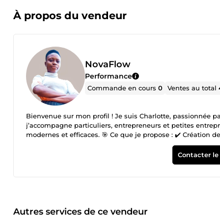
À propos du vendeur
NovaFlow
Performance
Commande en cours
0
Ventes au total
Bienvenue sur mon profil ! Je suis Charlotte, passionnée pa
j’accompagne particuliers, entrepreneurs et petites entrepri
modernes et efficaces. 🎯 Ce que je propose : ✔️ Création de 
Présentations Canva professionnelles ✔️ Design graphiqu
Chaque projet est conçu avec rigueur, écoute et passion, p
Contacter le
idées et propulsons ensemble votre projet vers le succès !
Autres services de ce vendeur