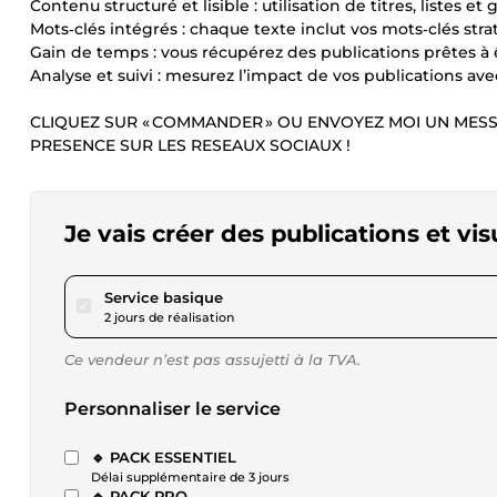
Contenu structuré et lisible : utilisation de titres, listes e
Mots‑clés intégrés : chaque texte inclut vos mots‑clés str
Gain de temps : vous récupérez des publications prêtes à 
Analyse et suivi : mesurez l’impact de vos publications 
CLIQUEZ SUR « COMMANDER » OU ENVOYEZ MOI UN MES
PRESENCE SUR LES RESEAUX SOCIAUX !
Je vais créer des publications et v
pour 23,12 $US
Service basique
2 jours de réalisation
Ce vendeur n’est pas assujetti à la TVA.
Personnaliser le service
🔹 PACK ESSENTIEL
Délai supplémentaire de 3 jours
🔹 PACK PRO