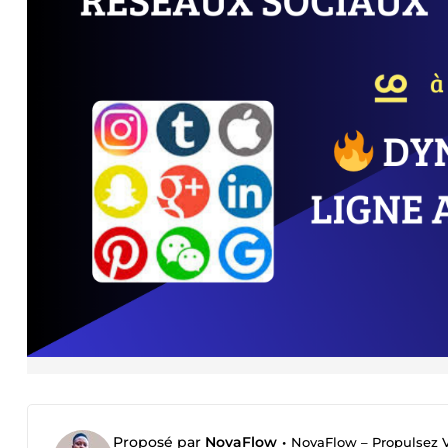
Proposé par
NovaFlow
•
NovaFlow – Propulsez Vo