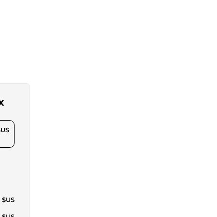
x
$US
3 $US
5 $US