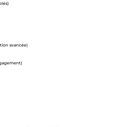
blés)
ation avancée)
ngagement)