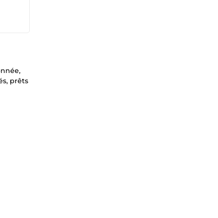
onnée,
és, prêts