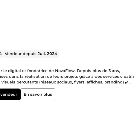
4
Vendeur depuis
Juil. 2024
r le digital et fondatrice de NovaFlow. Depuis plus de 3 ans,
ses dans la réalisation de leurs projets grâce à des services créatifs
visuels percutants (réseaux sociaux, flyers, affiches, branding) ✔️
e &amp; communication visuelle ✔️ Accompagnement digital sur m
our des résultats à la hauteur de vos ambitions. 📩 Discutons de vo
 vendeur
En savoir plus