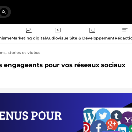
phisme
Marketing digital
Audiovisuel
Site & Développement
Rédacti
ns, stories et vidéos
els engageants pour vos réseaux sociaux