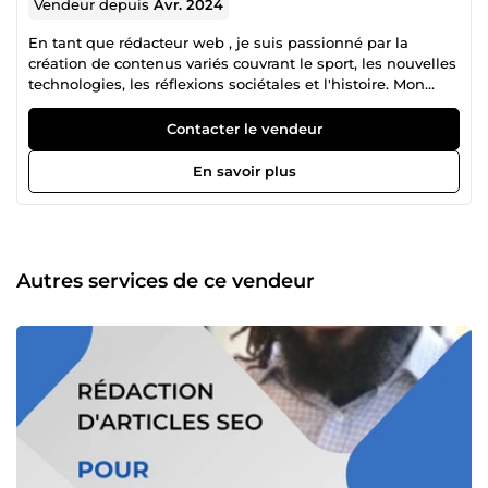
Vendeur depuis
Avr. 2024
En tant que rédacteur web , je suis passionné par la
création de contenus variés couvrant le sport, les nouvelles
technologies, les réflexions sociétales et l'histoire. Mon
approche consiste à transformer des idées complexes en
textes accessibles et engageants, adaptés à divers
Contacter le vendeur
besoins. Mes domaines d'expertise incluent : 🏋️‍♂️ Sport:
Rédaction d'articles pour coachs sportifs visant à vulgariser
En savoir plus
leurs connaissances et à engager leur audience. 💻
Nouvelles technologies: Création de contenus informatifs
et à la pointe sur les dernières innovations technologiques.
🌍 Réflexions sociétales : Exploration et analyse des
tendances et problématiques sociales actuelles. 📚 Histoire
Autres services de ce vendeur
: Rédaction d'articles approfondis et bien documentés sur
des sujets historiques. Je suis également compétent dans
la synthèse de travaux académiques pour les étudiants,
offrant des résumés clairs et structurés. Pour en savoir plus
sur mes projets et découvrir mon parcours, visitez mon
profil LinkedIn.