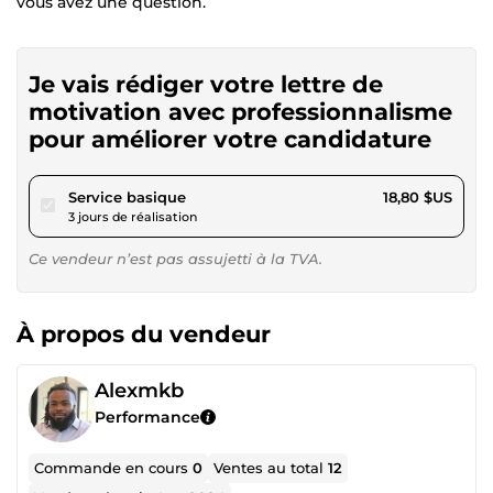
vous avez une question.
Je vais rédiger votre lettre de
motivation avec professionnalisme
pour améliorer votre candidature
pour 17,32 $US
Service basique
18,80 $US
3 jours de réalisation
Ce vendeur n’est pas assujetti à la TVA.
À propos du vendeur
Alexmkb
Performance
Commande en cours
0
Ventes au total
12