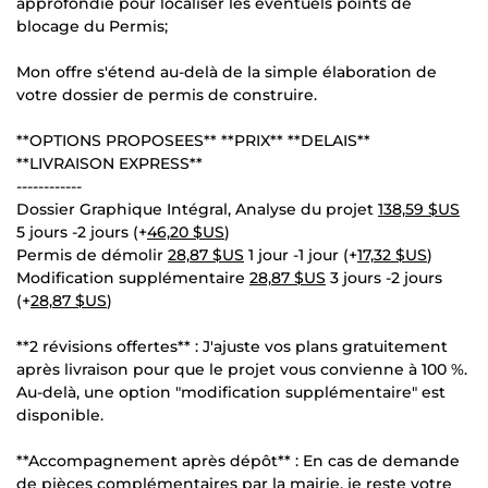
approfondie pour localiser les éventuels points de
blocage du Permis;
Mon offre s'étend au-delà de la simple élaboration de
votre dossier de permis de construire.
**OPTIONS PROPOSEES** **PRIX** **DELAIS**
**LIVRAISON EXPRESS**
------------
Dossier Graphique Intégral, Analyse du projet
138,59 $US
5 jours -2 jours (+
46,20 $US
)
Permis de démolir
28,87 $US
1 jour -1 jour (+
17,32 $US
)
Modification supplémentaire
28,87 $US
3 jours -2 jours
(+
28,87 $US
)
**2 révisions offertes** : J'ajuste vos plans gratuitement
après livraison pour que le projet vous convienne à 100 %.
Au-delà, une option "modification supplémentaire" est
disponible.
**Accompagnement après dépôt** : En cas de demande
de pièces complémentaires par la mairie, je reste votre