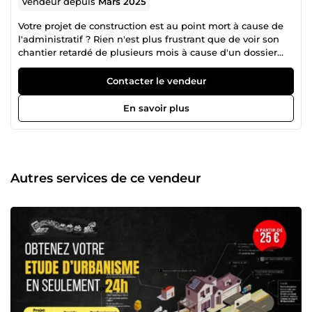
Vendeur depuis
Mars 2025
Votre projet de construction est au point mort à cause de
l'administratif ? Rien n'est plus frustrant que de voir son
chantier retardé de plusieurs mois à cause d'un dossier
incomplet ou d'un refus de la mairie pour non-conformité
au PLU. Entre les réglementations complexes (RE2020,
Contacter le vendeur
OAP) et les allers-retours avec l'urbanisme, obtenir un
accord peut devenir un véritable parcours du combattant.
En savoir plus
Je suis Tsiry, urbaniste et dessinateur spécialisé en
réglementation d’urbanisme en France. Avec 6 ans
d’expérience, je sécurise vos dossiers de l’étude de
faisabilité à la production des plans techniques. 🎯 Ce que
je vous apporte : ✔️ Sérénité totale : Une étude approfondie
Autres services de ce vendeur
de votre projet pour garantir la conformité dès le premier
dépôt. ✔️ Rapidité : Un dossier optimisé et livré en 5 à 7
jours pour éviter de perdre du temps. ✔️ Expertise : Un
suivi personnalisé et une gestion des pièces graphiques
(PCMI/DP 1 à 8). ✔️ Intermédiation : Je parle le langage de
l'administration pour vous faciliter la vie. 🚀 Prêt à
débloquer votre situation et à lancer vos travaux sans
stress ? Cliquez sur le bouton &quot;Contacter&quot; pour
discuter de votre projet ou choisissez votre pack ci-dessous
pour démarrer immédiatement !