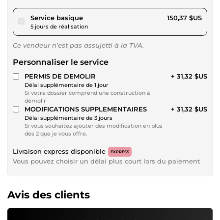
pour 138,59 $US
Service basique
150,37 $US
5 jours de réalisation
Ce vendeur n’est pas assujetti à la TVA.
Personnaliser le service
PERMIS DE DEMOLIR
+ 31,32 $US
Délai supplémentaire de 1 jour
Si votre dossier comprend une construction à
démolir
MODIFICATIONS SUPPLEMENTAIRES
+ 31,32 $US
Délai supplémentaire de 3 jours
Si vous souhaitez ajouter des modification en plus
des 2 que je vous offre.
Livraison express disponible
EXPRESS
Vous pouvez choisir un délai plus court lors du paiement
Avis des clients