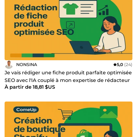
NONSINA
5,0
(24)
Je vais rédiger une fiche produit parfaite optimisée
SEO avec l'IA couplé à mon expertise de rédacteur
À partir de 18,81 $US
Web