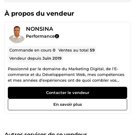
À propos du vendeur
NONSINA
Performance
Commande en cours
0
Ventes au total
59
Vendeur depuis
Juin 2019
Passionné par le domaine du Marketing Digital, de l'E-
commerce et du Développement Web, mes compétences
et mes années d'expériences ont de quoi combler vos
attentes. Commandez et Vivez une expérience inoubliable
!!! Votre satisfaction est ma priorité, je me tiens donc
Contacter le vendeur
disponible pour répondre au mieux à vos besoins.
N'hésitez pas à me contacter pour toute information ou
En savoir plus
demande.
Autres services de ce vendeur