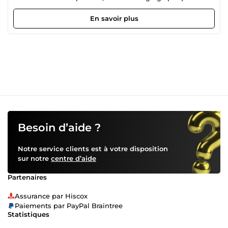
Chaque jour, je développe ma créativité et mes
compétences pour transformer des idées en visuels
En savoir plus
impactants et soignés. Même si je débute dans le
domaine professionnel, je mets tout mon cœur, mon
sérieux et ma motivation dans chacun des projets que je
réalise. Mon objectif ? Créer un logo qui vous ressemble,
qui capte l’essence de votre activité et vous aide à vous
démarquer. ✨ Ce que je vous propose : • Des logos
originaux et vectoriels, pensés pour votre image • Un
design sur-mesure : minimaliste, tendance ou illustratif •
Des fichiers adaptés à tous vos supports (web, impression,
réseaux sociaux) • Une communication claire, à l’écoute de
vos besoins • Un travail soigné, dans le respect des délais
Besoin d’aide ?
Vous avez une idée ? Un projet en tête ? Je serai ravie de le
concrétiser avec vous. Écrivez-moi, et avançons ensemble
Notre service clients est à votre disposition
vers une identité visuelle forte et professionnelle !
sur notre
centre d’aide
Partenaires
Assurance par Hiscox
Paiements par PayPal Braintree
Statistiques