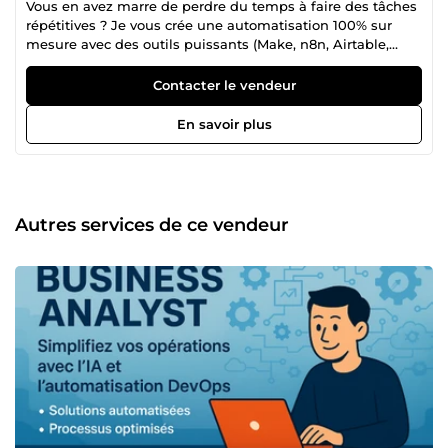
Vous en avez marre de perdre du temps à faire des tâches
répétitives ? Je vous crée une automatisation 100% sur
mesure avec des outils puissants (Make, n8n, Airtable,
Notion...). 💡 Exemples : Copier automatiquement des infos
d’un formulaire Google vers un tableau Airtable Envoyer
Contacter le vendeur
un email automatiquement quand une tâche est ajoutée à
Notion Sauvegarder vos fichiers d’email vers Google Drive
En savoir plus
Créer un client dans Notion dès qu’un paiement est reçu
via Stripe 🚀 Ce que vous recevez : 1 automatisation simple
(1 déclencheur + 1-2 actions) Test inclus + explication en
vidéo ou texte Livraison rapide sous 48h 💸 Tarifs suggérés
: 25 € : 1 automatisation simple (1 déclencheur + 1 action)
Autres services de ce vendeur
50 € : automatisation + test complet + tutoriel vidéo ou
PDF 100 € : automatisation plus complexe (jusqu’à 3
étapes) + support 🛠️ Compétences : Make / n8n/ Notion /
Airtable / Google Sheets