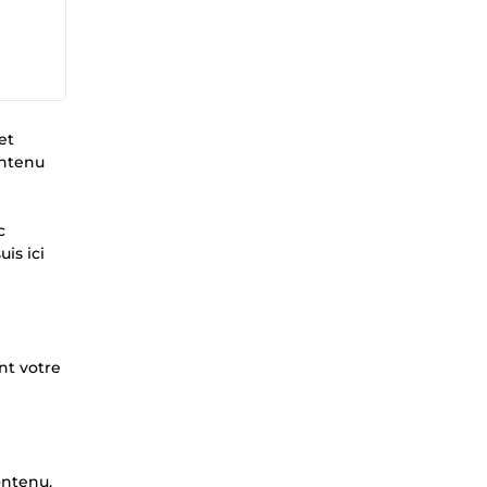
et
ontenu
c
is ici
nt votre
ontenu.