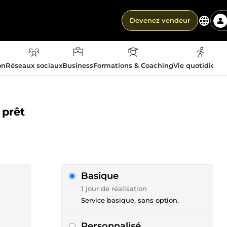
Devenez vendeur
on
Réseaux sociaux
Business
Formations & Coaching
Vie quotidienn
 prêt
Basique
1 jour de réalisation
Service basique, sans option.
Personnalisé