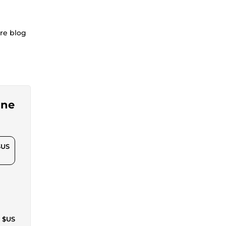
tre blog
gne
$US
4 $US