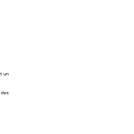
et un
r des