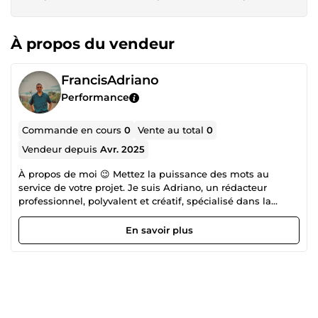
À propos du vendeur
FrancisAdriano
Performance
Commande en cours
0
Vente au total
0
Vendeur depuis
Avr. 2025
À propos de moi 😉 Mettez la puissance des mots au
service de votre projet. Je suis Adriano, un rédacteur
professionnel, polyvalent et créatif, spécialisé dans la
rédaction d’articles de blog, d’ebooks et de contenus
optimisés pour le SEO. Mon objectif est de transformer vos
En savoir plus
idées en textes captivants qui renforcent votre présence en
ligne et séduisent votre audience. 🤗 Avec une passion
pour l’écriture et une capacité à m’adapter à différents
styles et objectifs, je suis là pour créer du contenu qui non
seulement capte l’attention, mais génère aussi des
résultats. Que vous ayez besoin d’un article percutant ou