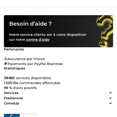
d’un ebook inspirant, je suis votre partenaire idéal pour
concrétiser vos projets. Mon expertise 1. Rédaction
d'articles de blog sur-mesure ✍🏼 Je crée des articles
adaptés à vos besoins, optimisés pour le SEO, avec un
contenu structuré et engageant. Qu'il s'agisse de courtes
Besoin d’aide ?
publications ou d'analyses approfondies, je m’assure que
chaque texte reflète votre vision et vos valeurs. 2. Création
Notre service clients est à votre disposition
d’ebooks professionnels 📚 Vous avez une idée ? Je vous
sur notre
centre d’aide
aide à la développer en un ebook captivant, prêt à
informer, inspirer ou promouvoir votre message. De la
Partenaires
recherche à la rédaction, je prends en charge tout le
processus pour garantir un résultat professionnel. 3.
Assurance par Hiscox
Contenus optimisés pour le SEO 👌 Grâce à ma maîtrise
Paiements par PayPal Braintree
des techniques SEO, je rédige des textes qui améliorent
Statistiques
votre classement dans les moteurs de recherche, tout en
restant naturels et faciles à lire. 4. Créativité et storytelling
38 882
services disponibles
🧠 Je crée des contenus qui racontent une histoire,
1 335 134
commandes effectuées
captivent votre audience et reflètent l’identité unique de
99 %
d’avis positifs
votre marque. 5. Rédaction technique 😉 Je suis à l’aise
Services
avec des sujets complexes nécessitant une recherche
Freelances
approfondie et une rédaction claire et précise. Pourquoi
ComeUp
me choisir ? 👉 Polyvalence et créativité : Je m'adapte à
des projets variés, qu'ils soient informatifs ou narratifs,
techniques ou créatifs. 👉 Engagement envers la qualité :