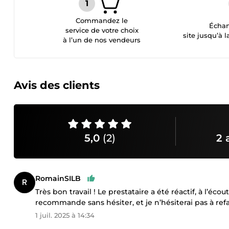
Commandez le
Échan
service de votre choix
site jusqu’à l
à l’un de nos vendeurs
Avis des clients
5,0
(2)
2 
RomainSILB
Très bon travail ! Le prestataire a été réactif, à l’é
recommande sans hésiter, et je n’hésiterai pas à refai
1 juil. 2025 à 14:34