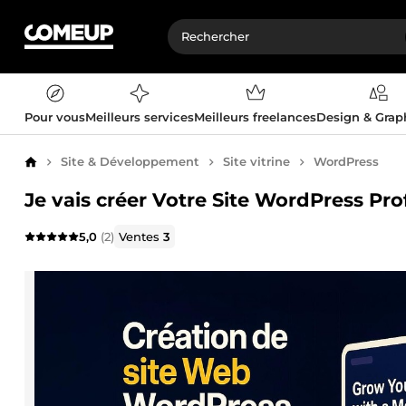
Pour vous
Meilleurs services
Meilleurs freelances
Design & Gra
Site & Développement
Site vitrine
WordPress
Accueil
Je vais créer Votre Site WordPress Pr
5,0
(2)
Ventes
3