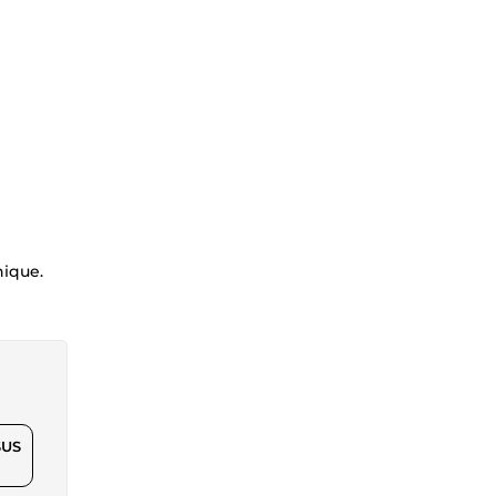
nique.
$US