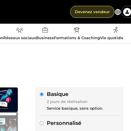
Devenez vendeur
on
Réseaux sociaux
Business
Formations & Coaching
Vie quotidienn
Basique
2 jours de réalisation
Service basique, sans option.
Personnalisé