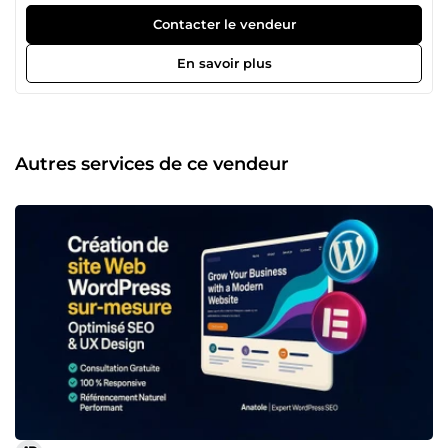
entrepreneurs, e-commerçants, coachs, freelances et PME
à transformer leur présence en ligne en véritable machine
Contacter le vendeur
à vendre. Tunnel de vente qui convertit Site Web ou
boutique optimisée pour la vente Application Mobile Meta
En savoir plus
Ads (Facebook/Instagram) rentables Miniature attractive et
percutante Montage vidéo dynamique Logos impactants
💡 Avec moi, vous ne payez pas un simple “service”. Vous
investissez dans un résultat concret : plus de clients, plus
de ventes, plus de croissance. 👋 Réactif, pro, à l’écoute. Je
Autres services de ce vendeur
travaille à 100% pour VOS résultats. 📩 N'hésitez pas à me
contacter : je vous guide vers la meilleure solution selon
votre objectif.