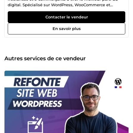
digital. Spécialisé sur WordPress, WooCommerce et
PrestaShop, je crée des sites modernes, rapides et
optimisés pour la conversion. ✅ Site vitrine, boutique en
Contacter le vendeur
ligne, refonte, optimisation SEO ou technique : je propose
des solutions sur mesure, claires, efficaces, sans jargon
En savoir plus
inutile. ✅ Chaque projet est pensé pour être professionnel,
responsive, bien référencé et facile à gérer. 🎯 Mon objectif
: vous livrer un site qui vous ressemble et qui vous aide à
atteindre vos objectifs business.
Autres services de ce vendeur