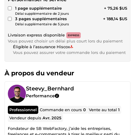
1 page supplémentaire
+ 75,26 $US
Délai supplémentaire de 2 jours
3 pages supplémentaires
+ 188,14 $US
Délai supplémentaire de 5 jours
Livraison express disponible
EXPRESS
Vous pouvez choisir un délai plus court lors du paiement
Éligible à l’assurance Hiscox
Vous pouvez assurer votre commande lors du paiement
À propos du vendeur
Steevy_Bernhard
Performance
Professionnel
Commande en cours
0
Vente au total
1
Vendeur depuis
Avr. 2025
Fondateur de SB WebFactory, j’aide les entreprises,
freelances et e-commerçants à tirer le meilleur parti du