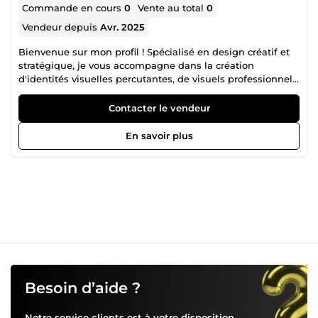
Commande en cours
0
Vente au total
0
Vendeur depuis
Avr. 2025
Bienvenue sur mon profil ! Spécialisé en design créatif et
stratégique, je vous accompagne dans la création
d'identités visuelles percutantes, de visuels professionnels
et de designs sur mesure adaptés à vos besoins. ✅ Logos |
Identité visuelle Mon objectif ? Mettre en valeur votre
Contacter le vendeur
marque avec un design unique, moderne et efficace. 📩
Disponible et réactif, je suis à votre écoute pour donner vie
En savoir plus
à vos idées !
Besoin d’aide ?
Notre service clients est à votre disposition