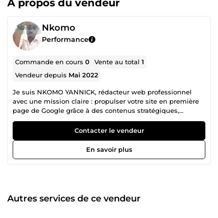
À propos du vendeur
Nkomo
Performance
Commande en cours
0
Vente au total
1
Vendeur depuis
Mai 2022
Je suis NKOMO YANNICK, rédacteur web professionnel
avec une mission claire : propulser votre site en première
page de Google grâce à des contenus stratégiques,
percutants et 100 % optimisés SEO. 🔍 Je maîtrise les
meilleurs outils de référencement (Ubersuggest, SEMrush,
Contacter le vendeur
Surfer SEO, etc.) pour vous livrer des articles parfaitement
calibrés, quel que soit votre domaine d’activité. 🎯 À partir
En savoir plus
d’un simple mot-clé, je crée du contenu de qualité,
capable de générer du trafic, de l’engagement et des
conversions. ✔ Articles de blog. ✔ Pages de vente. ✔ Fiches
produit. ✅ Contenus SEO hautement optimisés (sans IA ou
assistés IA). ✅ Livraison rapide et respect des délais. ✅
Autres services de ce vendeur
Rédaction sur toutes thématiques à partir d’un mot-clé. 🎯
À partir d’un simple mot-clé, je rédige des articles de blog,