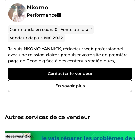
Nkomo
Performance
Commande en cours
0
Vente au total
1
Vendeur depuis
Mai 2022
Je suis NKOMO YANNICK, rédacteur web professionnel
avec une mission claire : propulser votre site en première
page de Google grâce à des contenus stratégiques,
percutants et 100 % optimisés SEO. 🔍 Je maîtrise les
meilleurs outils de référencement (Ubersuggest, SEMrush,
Contacter le vendeur
Surfer SEO, etc.) pour vous livrer des articles parfaitement
calibrés, quel que soit votre domaine d’activité. 🎯 À partir
En savoir plus
d’un simple mot-clé, je crée du contenu de qualité,
capable de générer du trafic, de l’engagement et des
conversions. ✔ Articles de blog. ✔ Pages de vente. ✔ Fiches
produit. ✅ Contenus SEO hautement optimisés (sans IA ou
assistés IA). ✅ Livraison rapide et respect des délais. ✅
Autres services de ce vendeur
Rédaction sur toutes thématiques à partir d’un mot-clé. 🎯
À partir d’un simple mot-clé, je rédige des articles de blog,
fiches produits, pages de vente sur n’importe quelle
thématique, avec une structure pensée pour performer sur