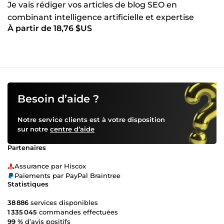
Je vais rédiger vos articles de blog SEO en
combinant intelligence artificielle et expertise
À partir de 18,76 $US
humaine
Besoin d’aide ?
Notre service clients est à votre disposition
sur notre
centre d’aide
Partenaires
Assurance par Hiscox
Paiements par PayPal Braintree
Statistiques
38 886
services disponibles
1 335 045
commandes effectuées
99 %
d’avis positifs