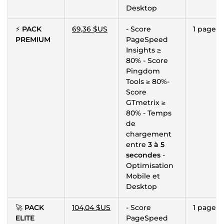
Desktop
⚡
PACK
69,36 $US
- Score
1 page
PREMIUM
PageSpeed
Insights ≥
80% - Score
Pingdom
Tools ≥ 80%-
Score
GTmetrix ≥
80% - Temps
de
chargement
entre
3 à 5
secondes
-
Optimisation
Mobile et
Desktop
🚀
PACK
104,04 $US
- Score
1 page
ELITE
PageSpeed