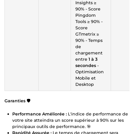
Insights ≥
90% - Score
Pingdom
Tools ≥ 90% -
Score
GTmetrix ≥
90% - Temps
de
chargement
entre
1 à 3
secondes
-
Optimisation
Mobile et
Desktop
Garanties 🛡️
Performance Améliorée :
L'indice de performance de
votre site atteindra un score supérieur à 90% sur les
principaux outils de performance. 🎯
Rapidité Assurée :
Le temps de chargement sera