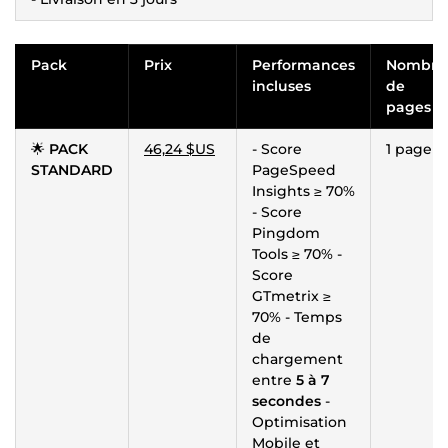
Pack
Prix
Performances
Nombre
incluses
de
pages
🌟
PACK
46,24 $US
- Score
1 page
STANDARD
PageSpeed
Insights ≥ 70%
- Score
Pingdom
Tools ≥ 70% -
Score
GTmetrix ≥
70% - Temps
de
chargement
entre
5 à 7
secondes
-
Optimisation
Mobile et