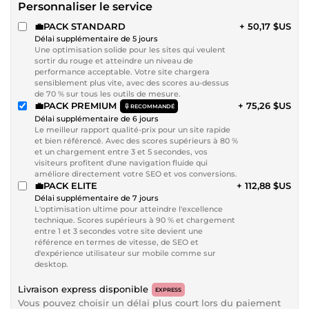
Personnaliser le service
💼PACK STANDARD
+ 50,17 $US
Délai supplémentaire de 5 jours
Une optimisation solide pour les sites qui veulent
sortir du rouge et atteindre un niveau de
performance acceptable. Votre site chargera
sensiblement plus vite, avec des scores au-dessus
de 70 % sur tous les outils de mesure.
💼PACK PREMIUM
+ 75,26 $US
RECOMMANDÉ
Délai supplémentaire de 6 jours
Le meilleur rapport qualité-prix pour un site rapide
et bien référencé. Avec des scores supérieurs à 80 %
et un chargement entre 3 et 5 secondes, vos
visiteurs profitent d'une navigation fluide qui
améliore directement votre SEO et vos conversions.
💼PACK ELITE
+ 112,88 $US
Délai supplémentaire de 7 jours
L'optimisation ultime pour atteindre l'excellence
technique. Scores supérieurs à 90 % et chargement
entre 1 et 3 secondes votre site devient une
référence en termes de vitesse, de SEO et
d'expérience utilisateur sur mobile comme sur
desktop.
Livraison express disponible
EXPRESS
Vous pouvez choisir un délai plus court lors du paiement