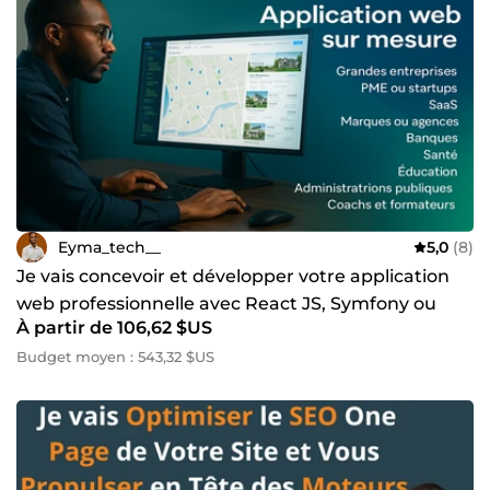
sécurisé, API tierces, Wallet (Apple Wallet, Google Wallet)
🔸 Maintenance, hébergement et support technique 🚀 Prêt
à concrétiser votre projet digital ? ** Contactez-moi dès
aujourd’hui pour donner vie à vos idées et créer des
expériences numériques mémorables. **
#DéveloppeurWeb #ApplicationsMobiles #Créativité
#InnovationTechnologique 🌟💻📱**&quot;
Eyma_tech__
5,0
(8)
Je vais concevoir et développer votre application
web professionnelle avec React JS, Symfony ou
À partir de 106,62 $US
Laravel
Budget moyen : 543,32 $US