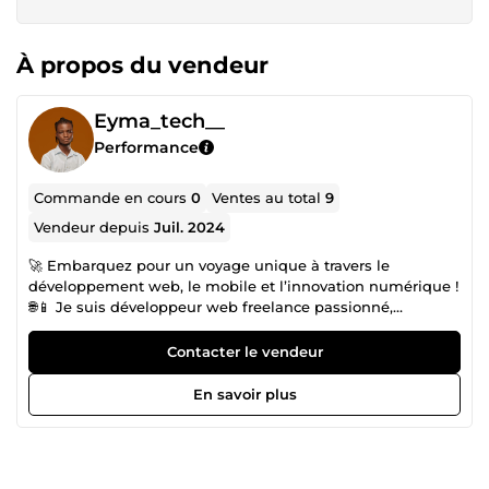
À propos du vendeur
Eyma_tech__
Performance
Commande en cours
0
Ventes au total
9
Vendeur depuis
Juil. 2024
🚀 Embarquez pour un voyage unique à travers le
développement web, le mobile et l’innovation numérique !
🌐📱 Je suis développeur web freelance passionné,
spécialisé dans la création de solutions sur mesure et
d’applications innovantes, avec plusieurs années
Contacter le vendeur
d’expérience au service de projets individuels et
d’entreprises. 💻 Mes compétences couvrent un large
En savoir plus
éventail de technologies : ✅ WordPress (création de sites
vitrine, e-commerce, blog, landing page, PBN, etc.) ✅ PHP,
Laravel, HTML/CSS, JavaScript, React JS, Next.js ✅
Développement d’applications mobiles Android et iOS