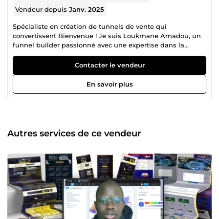
Vendeur depuis
Janv. 2025
Spécialiste en création de tunnels de vente qui
convertissent Bienvenue ! Je suis Loukmane Amadou, un
funnel builder passionné avec une expertise dans la
conception et l'optimisation de tunnels de vente sur
mesure pour les entrepreneurs, agences, et entreprises en
Contacter le vendeur
quête de croissance. Avec une approche centrée sur les
résultats, je maîtrise la création des différents types de
En savoir plus
tunnel : ( pages de capture, de vente, et de remerciement)
tunnel webinaire, tunnel de lancement challenge, tunnel
VSL ou de réservation ...ainsi que l'intégration stratégique
des outils d'automatisation marketing. Mon objectif est de
transformer vos visiteurs en clients fidèles grâce à des
Autres services de ce vendeur
tunnels de vente performants .