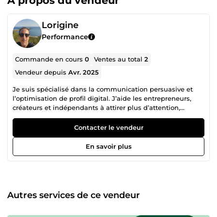
À propos du vendeur
Lorigine
Performance
Commande en cours
0
Ventes au total
2
Vendeur depuis
Avr. 2025
Je suis spécialisé dans la communication persuasive et
l’optimisation de profil digital. J’aide les entrepreneurs,
créateurs et indépendants à attirer plus d’attention,
obtenir plus de réponses et augmenter leurs conversions
grâce à : • messages WhatsApp ultra efficaces
Contacter le vendeur
(prospection, relance, négociation, message stratégique) •
biographies Instagram professionnelles et convaincantes •
En savoir plus
hooks puissants pour TikTok / Reels pour capter l’attention
dès la 1ʳᵉ seconde • optimisation de profil pour une image
plus crédible, professionnelle et vendeuse Je livre un
travail 100 % sur mesure, rapide, clair et orienté résultat
immédiat. Si vous cherchez un contenu percutant et
Autres services de ce vendeur
professionnel dès le premier envoi, vous êtes au bon
endroit