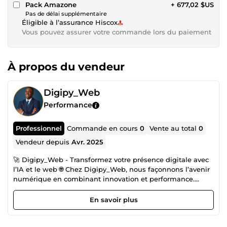
Pack Amazone
+ 677,02 $US
Pas de délai supplémentaire
Éligible à l’assurance Hiscox
Vous pouvez assurer votre commande lors du paiement
À propos du vendeur
Digipy_Web
Performance
Professionnel
Commande en cours
0
Vente au total
0
Vendeur depuis
Avr. 2025
🚀 Digipy_Web - Transformez votre présence digitale avec
l’IA et le web 🌐 Chez Digipy_Web, nous façonnons l’avenir
numérique en combinant innovation et performance.
Spécialisés dans la création de chatbots intelligents et le
développement de sites internet sur mesure, nous aidons
En savoir plus
les entreprises à automatiser leur communication et à
optimiser leur présence en ligne. 🎯 Nos expertises : ✅