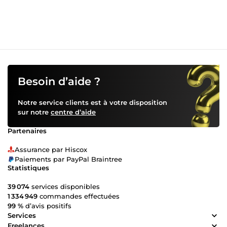
Chatbots avancés : Améliorez l’expérience client avec des
assistants virtuels intelligents. ✅ Sites web modernes : Des
plateformes performantes, esthétiques et adaptées à vos
besoins. ✅ Solutions sur mesure : Nous allions stratégie,
design et technologie pour des résultats concrets. Agence
web composée de 10 personnels dans divers domaines du
digital, notre polyvalence et dynamisme font de nous une
agence de référence Avec Digipy_Web, boostez votre
activité grâce à des outils digitaux innovants et
Besoin d’aide ?
performants.
Notre service clients est à votre disposition
sur notre
centre d’aide
Partenaires
Assurance par Hiscox
Paiements par PayPal Braintree
Statistiques
39 074
services disponibles
1 334 949
commandes effectuées
99 %
d’avis positifs
Services
Freelances