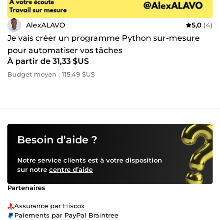
&amp; tableaux de bord (Tableau, Seaborn, Excel avancé)
🔌 Intégration d’APIs pour connecter vos systèmes 🤝
AlexALAVO
5,0
(4)
Travaillons ensemble ! Vous avez un projet ? Un processus
à automatiser ? Des données à exploiter ? Je suis prêt à
Je vais créer un programme Python sur-mesure
vous accompagner avec rigueur, créativité et réactivité. 📩
pour automatiser vos tâches
Discutons-en dès maintenant et passons vos idées à
À partir de 31,33 $US
l’action.
Budget moyen : 115,49 $US
Besoin d’aide ?
Notre service clients est à votre disposition
sur notre
centre d’aide
Partenaires
Assurance par Hiscox
Paiements par PayPal Braintree