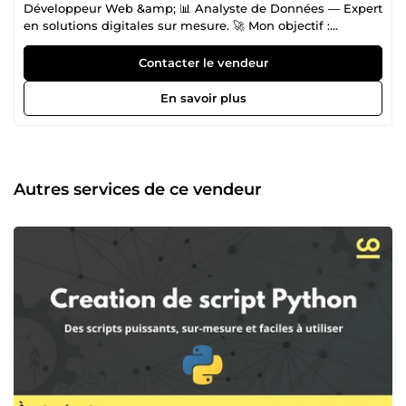
Développeur Web &amp; 📊 Analyste de Données — Expert
en solutions digitales sur mesure. 🚀 Mon objectif :
transformer vos idées en outils puissants. Je conçois des
applications performantes, modernes et évolutives pour
Contacter le vendeur
vous aider à automatiser, analyser et digitaliser
efficacement vos processus. ✅ Pourquoi me faire confiance
En savoir plus
? *🎯 Expérience concrète sur des projets à impact
(collectivités, startups, institutions) 🛠️ Compétences
multiples : développement web, automatisation, data,
APIs, dashboards 🗣️ Approche centrée client : écoute,
accompagnement, livrables de qualité 📈 Résultats
Autres services de ce vendeur
mesurables : outils robustes, gain de temps, meilleure
prise de décision 💼 Ils m’ont déjà fait confiance pour :
Créer une plateforme de suivi des activités de salubrité
pour la SGDS SA Développer des systèmes de gestion pour
bibliothèques et cliniques en ligne Analyser les
performances de centrales solaires (visualisation &amp;
évaluation) Concevoir des portails étudiants et des sites
professionnels responsive Automatiser des tâches
manuelles avec Python (gain de productivité assuré) 🧰 Ce
que je vous apporte concrètement : 💻 Applications web
sur mesure (Laravel, PHP, HTML/CSS, Tailwind, Bootstrap)
⚙️ Automatisation intelligente avec Python (Pandas,
NumPy, scripts personnalisés) 📊 Analyse de données