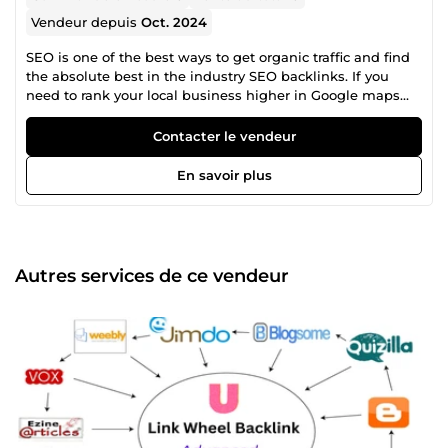
Vendeur depuis
Oct. 2024
SEO is one of the best ways to get organic traffic and find
the absolute best in the industry SEO backlinks. If you
need to rank your local business higher in Google maps
with local SEO and Rank in search engines and drive more
traffic to your website. If you really want to someone who
Contacter le vendeur
can do perfect SEO with proven results then you can
choose me. Work You Will Receive: Off Page SEO Off Page
En savoir plus
SEO Link building Guest Post PBN Backlinks Contextual
Backlinks High Authority Profile Links Image Submission
Links Document Sharing Links Business Citation Links
Web 2.0 Blog Links Edu Guest Post Links Social
Bookmarking Web Directory Submission Links I am
Autres services de ce vendeur
looking forward to the BIG project.