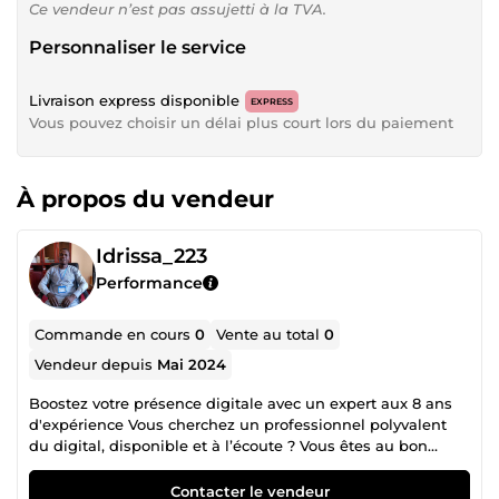
Ce vendeur n’est pas assujetti à la TVA.
Personnaliser le service
Livraison express disponible
EXPRESS
Vous pouvez choisir un délai plus court lors du paiement
À propos du vendeur
Idrissa_223
Performance
Commande en cours
0
Vente au total
0
Vendeur depuis
Mai 2024
Boostez votre présence digitale avec un expert aux 8 ans
d'expérience Vous cherchez un professionnel polyvalent
du digital, disponible et à l’écoute ? Vous êtes au bon
endroit ! Avec plus de 8 ans d’expérience dans le domaine
du digital et des réseaux sociaux, je vous propose des
Contacter le vendeur