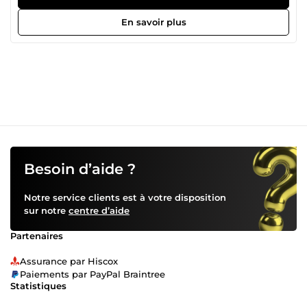
services sur-mesure pour donner vie à vos idées et
propulser votre image de marque. Voici ce que je peux
En savoir plus
faire pour vous : Création de logo 3D professionnel :
unique, moderne et adapté à votre identité Affiches
publicitaires percutantes : pour vos campagnes digitales
ou physiques Création de sites web : vitrines ou
dynamiques, adaptés à tous les supports Boutiques en
ligne sur Shopify : clé en main, prêtes à vendre Pourquoi
me choisir ? 8+ ans d'expertise dans le digital Une
approche créative et orientée résultats Une réactivité et
une communication fluide à chaque étape Faites le choix
d’un partenaire fiable pour vos projets digitaux. Cliquez sur
Commander pour démarrer dès maintenant !
Besoin d’aide ?
Notre service clients est à votre disposition
sur notre
centre d’aide
Partenaires
Assurance par Hiscox
Paiements par PayPal Braintree
Statistiques