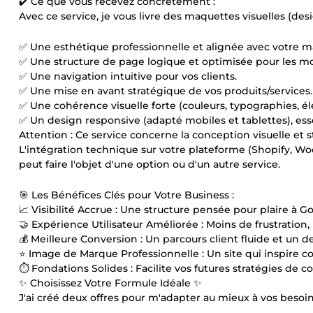
✔️ Ce que vous recevez concrètement :
Avec ce service, je vous livre des maquettes visuelles (de
✅ Une esthétique professionnelle et alignée avec votre m
✅ Une structure de page logique et optimisée pour les m
✅ Une navigation intuitive pour vos clients.
✅ Une mise en avant stratégique de vos produits/services.
✅ Une cohérence visuelle forte (couleurs, typographies, é
✅ Un design responsive (adapté mobiles et tablettes), ess
Attention : Ce service concerne la conception visuelle et s
L'intégration technique sur votre plateforme (Shopify, Wo
peut faire l'objet d'une option ou d'un autre service.
🎯 Les Bénéfices Clés pour Votre Business :
📈 Visibilité Accrue : Une structure pensée pour plaire à 
🤝 Expérience Utilisateur Améliorée : Moins de frustration
💰 Meilleure Conversion : Un parcours client fluide et un de
⭐ Image de Marque Professionnelle : Un site qui inspire co
⏱️ Fondations Solides : Facilite vos futures stratégies de 
✨ Choisissez Votre Formule Idéale ✨
J'ai créé deux offres pour m'adapter au mieux à vos besoin