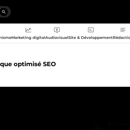
phisme
Marketing digital
Audiovisuel
Site & Développement
Rédacti
tique optimisé SEO