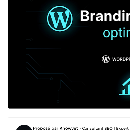
Proposé par
KnowJet
•
Consultant SEO | Expert