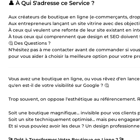
👤 À Qui S'adresse ce Service ?
Aux créateurs de boutique en ligne (e-commerçants, dropsh
Aux entrepreneurs lançant un site vitrine avec des objectifs
À ceux qui veulent une refonte de leur site existant en in
À tous ceux qui comprennent que design et SEO doivent f
🤔 Des Questions ?
N'hésitez pas à me contacter avant de commander si vous
pour vous aider à choisir la meilleure option pour votre pro
Vous avez une boutique en ligne, ou vous rêvez d'en lancer
qu'en est-il de votre visibilité sur Google ? 🤔
Trop souvent, on oppose l'esthétique au référencement. Ré
Soit une boutique magnifique... invisible pour vos clients p
Soit un site techniquement optimisé... mais peu engageant
Et si vous pouviez avoir les deux ? Un design professionnel 
🚀 Prêt à Transformer Votre Boutique en Ligne ? 🚀