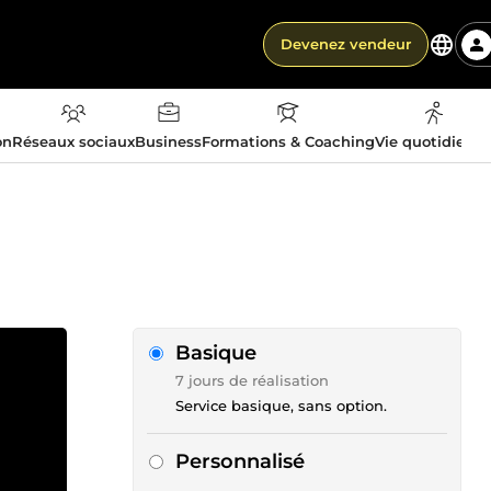
Devenez vendeur
on
Réseaux sociaux
Business
Formations & Coaching
Vie quotidienn
Basique
7 jours de réalisation
Service basique, sans option.
Personnalisé