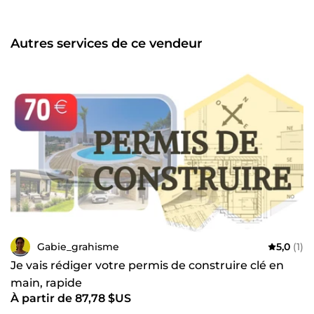
freelances, artistes ou marques 📷🎨 Côté marketing, je
vous aide à optimiser votre visibilité grâce au SEO, à la
gestion des réseaux sociaux, à des campagnes d’emailing
Autres services de ce vendeur
ciblées, et à la création de contenus engageants. 💸 Je
propose mes services à 15 € de l’heure, avec un
accompagnement sur mesure, professionnel et orienté
résultats. 🛠️ Compétences : Graphisme design &amp;
création visuelle SEO &amp; email marketing Gestion de
réseaux sociaux &amp; e-mails Création de contenu &amp;
cours en ligne Retouche photo &amp; photographie de
produits Conception de portfolios professionnels 📩
Disponible dès maintenant pour donner vie à vos projets
visuels et digitaux !
Gabie_grahisme
5,0
(1)
Je vais rédiger votre permis de construire clé en
main, rapide
À partir de 87,78 $US