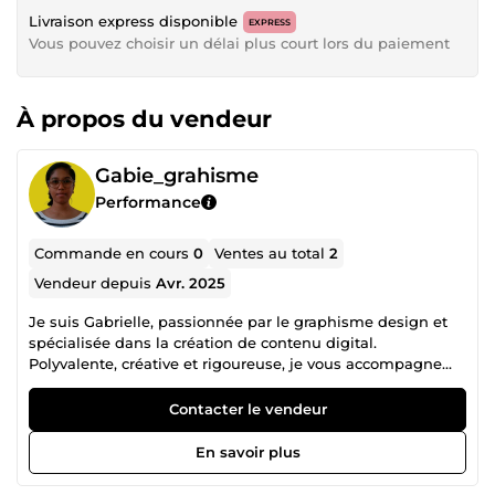
Livraison express disponible
EXPRESS
Vous pouvez choisir un délai plus court lors du paiement
À propos du vendeur
Gabie_grahisme
Performance
Commande en cours
0
Ventes au total
2
Vendeur depuis
Avr. 2025
Je suis Gabrielle, passionnée par le graphisme design et
spécialisée dans la création de contenu digital.
Polyvalente, créative et rigoureuse, je vous accompagne
dans le développement de votre image de marque et votre
présence en ligne 🎯✨ Je conçois des visuels
Contacter le vendeur
professionnels et impactants pour vos supports web et
print : logos, publications, bannières, portfolios, etc. En
En savoir plus
parallèle, je maîtrise la retouche photo, la photographie de
produits, ainsi que la création de portfolios attractifs pour