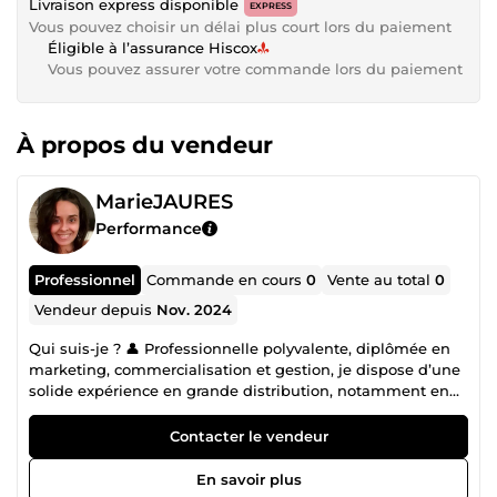
Livraison express disponible
EXPRESS
Vous pouvez choisir un délai plus court lors du paiement
Éligible à l’assurance Hiscox
Vous pouvez assurer votre commande lors du paiement
À propos du vendeur
MarieJAURES
Performance
Professionnel
Commande en cours
0
Vente au total
0
Vendeur depuis
Nov. 2024
Qui suis-je ? 👤 Professionnelle polyvalente, diplômée en
marketing, commercialisation et gestion, je dispose d’une
solide expérience en grande distribution, notamment en
service achat, commercial et administratif. Cette double
compétence me permet d’avoir une vision globale des
Contacter le vendeur
enjeux business, de la relation client à l’organisation
interne. Curieuse, passionnée par l’apprentissage et
En savoir plus
toujours en quête de nouveaux défis, je m’adapte