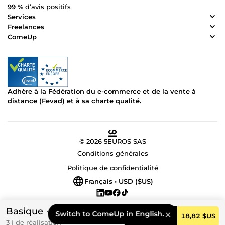
99 %
d’avis positifs
Services
Freelances
ComeUp
Adhère à la Fédération du e-commerce et de la vente à
distance (Fevad) et à sa charte qualité.
© 2026 5EUROS SAS
Conditions générales
Politique de confidentialité
Français • USD ($US)
Basique
Switch to ComeUp in English.
Commander
18,82 $US
3 j de réalisation