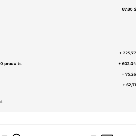
87,80 
+ 225,7
0 produits
+ 602,0
+ 75,2
+ 62,7
nt