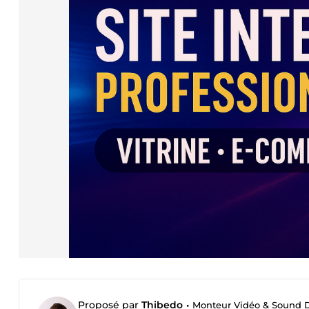
Proposé par
Thibedo
•
Monteur Vidéo & Sound D