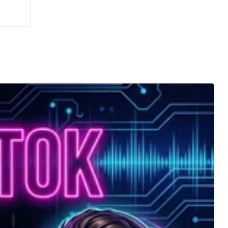
le
de
hme