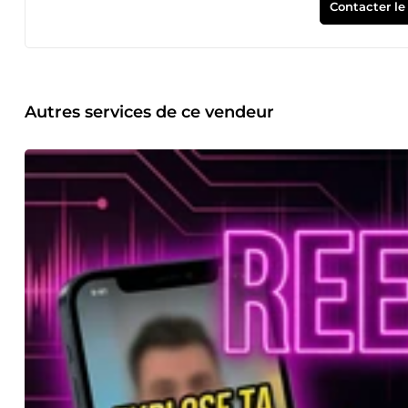
Poussé : C'est le son qui donne l'impact à l'image. 🎙️ Génér
Contacter le
(type ElevenLabs) avec intégration de bruitages et d'into
Colorimétrie &amp; Habillage : Rendu professionnel et épuré
proposition et habitué aux délais serrés. Je travaille à di
en 45s sur mon Showreel : https://bit.ly/Showreel-ThibaudB
Autres services de ce vendeur