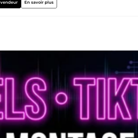
ation Vocale IA (Botte secrète) : Maîtrise des outils de synthèse voca
 vendeur
En savoir plus
nations humaines pour un rendu 100% naturel et émotionnel. 🎨
. Logiciels : Premiere Pro, DaVinci Resolve, Capcut. Rapide, force 
stance ou sur site (Région PACA / Cannes). 🎬 Jugez mon sens du ryt
aily Discutons de votre prochain projet !