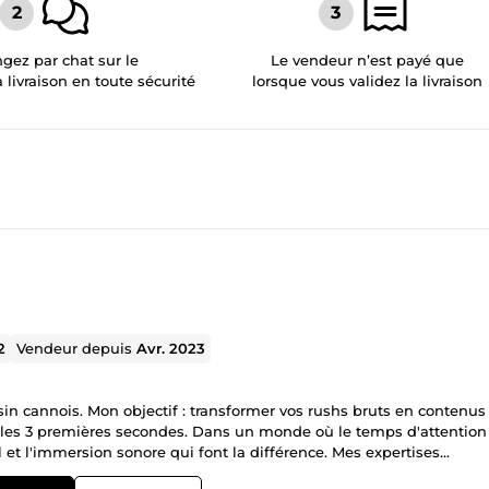
gez par chat sur le
Le vendeur n’est payé que
a livraison en toute sécurité
lorsque vous validez la livraison
2
Vendeur depuis
Avr. 2023
in cannois. Mon objectif : transformer vos rushs bruts en contenus
s les 3 premières secondes. Dans un monde où le temps d'attention
l et l'immersion sonore qui font la différence. Mes expertises
ation de la rétention pour YouTube, TikTok, Reels. 🔊 Sound Desig