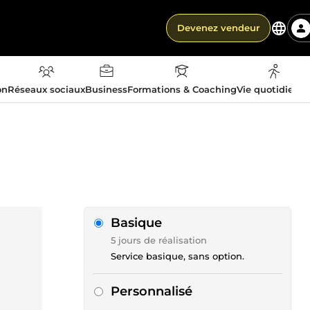
Devenez vendeur
on
Réseaux sociaux
Business
Formations & Coaching
Vie quotidienn
Basique
5 jours de réalisation
Service basique, sans option.
Personnalisé