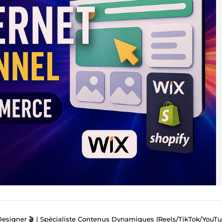
esigner 🎬 | Spécialiste Contenus Dynamiques (Reels/TikTok/YouTu