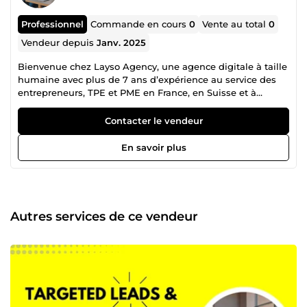
Professionnel
Commande en cours
0
Vente au total
0
Vendeur depuis
Janv. 2025
Bienvenue chez Layso Agency, une agence digitale à taille
humaine avec plus de 7 ans d’expérience au service des
entrepreneurs, TPE et PME en France, en Suisse et à
l’international. Nous aidons nos clients à développer leur
activité, à gagner en visibilité et à atteindre leurs objectifs
Contacter le vendeur
grâce à des services simples, efficaces et sur-mesure. Nos
domaines d’expertise : • Rédaction &amp; Optimisation
En savoir plus
professionnelle : CV, profils LinkedIn, contenus web,
articles et eBooks. • Design graphique &amp;
communication visuelle : visuels réseaux sociaux,
brochures, flyers, emailings, packaging. • Marketing digital
: stratégie réseaux sociaux, création de contenu,
Autres services de ce vendeur
newsletters, recherche d’influenceurs. • Business &amp;
développement : business plans, analyses financières,
génération de leads B2B, études de marché. • Services
pour l’immobilier : mise en scène virtuelle et plans d’étage
professionnels. Pourquoi choisir Layso Agency ? • Une
équipe expérimentée et réactive • Des livrables
professionnels, clairs et personnalisés • Des centaines de