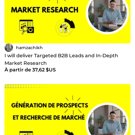
clients satisfaits • Une approche humaine, transparente et
orientée résultat • Des prestations toujours livrées à temps,
avec révisions incluses Que vous lanciez un projet ou
cherchiez à structurer votre croissance, nous sommes là
pour vous accompagner pas à pas. Contactez-nous ou
passez commande directement, et faisons avancer vos
idées ensemble !
hamzachikh
I will deliver Targeted B2B Leads and In-Depth
Market Research
À partir de 37,62 $US