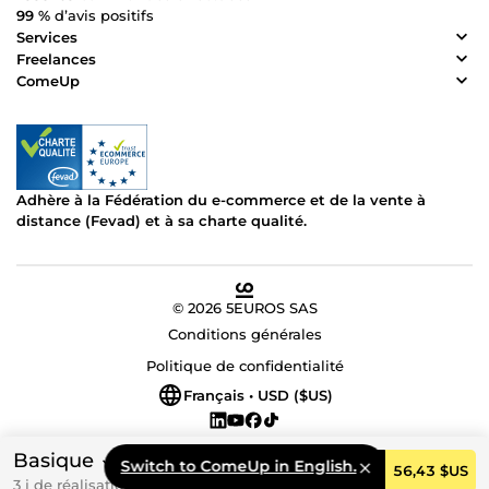
99 %
d’avis positifs
Services
Freelances
ComeUp
Adhère à la Fédération du e-commerce et de la vente à
distance (Fevad) et à sa charte qualité.
© 2026 5EUROS SAS
Conditions générales
Politique de confidentialité
Français • USD ($US)
Basique
Switch to ComeUp in English.
Commander
56,43 $US
3 j de réalisation