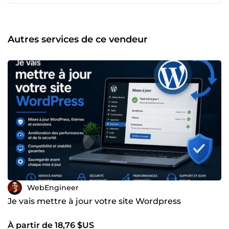
frontend React + TypeScript ✅ Intégration d'API et
solutions custom ✅ Maintenance et mise à jour de sites 🎯
Ce qui me différencie : • Qualité premium à prix accessible
• Délais respectés &amp; support après livraison • Code
Autres services de ce vendeur
sécurisé et performant • SEO intégré dès la création •
Portfolio avec +5 projets livrés Que vous soyez une PME,
une startup ou un entrepreneur, je crée des solutions web
&quot;clés en main&quot; qui transforment votre vision en
réalité profitable.
WebEngineer
Je vais mettre à jour votre site Wordpress
À partir de 18,76 $US