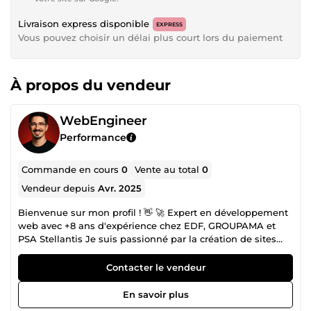
Livraison express disponible
EXPRESS
Vous pouvez choisir un délai plus court lors du paiement
À propos du vendeur
WebEngineer
Performance
Commande en cours
0
Vente au total
0
Vendeur depuis
Avr. 2025
Bienvenue sur mon profil ! 👋 🚀 Expert en développement
web avec +8 ans d'expérience chez EDF, GROUPAMA et
PSA Stellantis Je suis passionné par la création de sites
web performants qui génèrent des ventes et renforcent
votre présence en ligne. 💼 Mes spécialités : ✅ Sites
Contacter le vendeur
WordPress professionnels et optimisés SEO ✅ Boutiques
e-commerce WooCommerce rentables ✅ Sites web
En savoir plus
modernes et responsifs (mobile-first) ✅ Développement