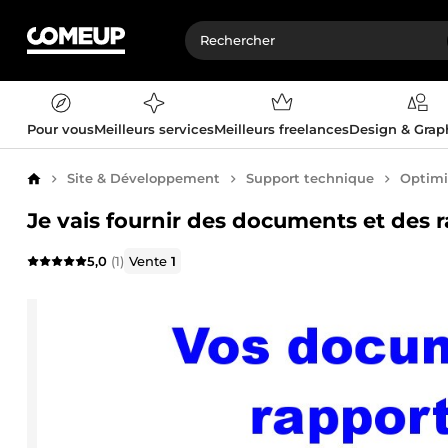
Pour vous
Meilleurs services
Meilleurs freelances
Design & Gra
Site & Développement
Support technique
Optimi
Accueil
Je vais fournir des documents et des 
5,0
(1)
Vente
1