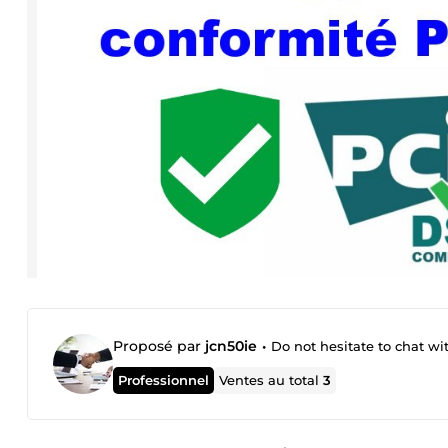
Proposé par
jcn50ie
•
Do not hesitate to chat wi
Professionnel
Ventes au total
3