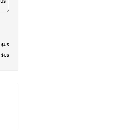
$US
0 $US
8 $US