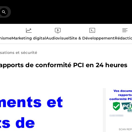
phisme
Marketing digital
Audiovisuel
Site & Développement
Rédacti
sations et sécurité
rapports de conformité PCI en 24 heures