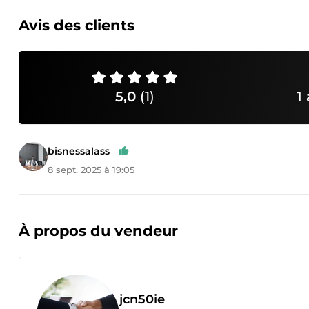
Avis des clients
5,0
(1)
1 
bisnessalass
8 sept. 2025 à 19:05
À propos du vendeur
jcn50ie