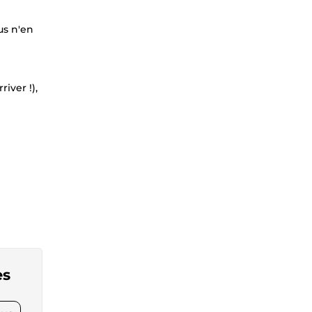
us n'en
iver !),
es