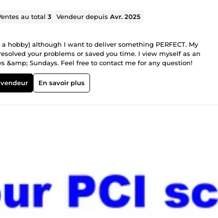
Ventes au total
3
Vendeur depuis
Avr. 2025
 of a hobby) although I want to deliver something PERFECT. My
 resolved your problems or saved you time. I view myself as an
 &amp; Sundays. Feel free to contact me for any question!
 vendeur
En savoir plus