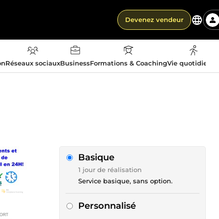
Devenez vendeur
on
Réseaux sociaux
Business
Formations & Coaching
Vie quotidienn
Basique
1 jour de réalisation
Service basique, sans option.
Personnalisé