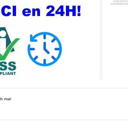
th me!