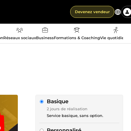
Devenez vendeur
on
Réseaux sociaux
Business
Formations & Coaching
Vie quotidienn
Basique
2 jours de réalisation
Service basique, sans option.
Personnalisé