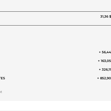
31,36 
+ 56,4
+ 163,0
+ 326,1
TES
+ 852,9
nt