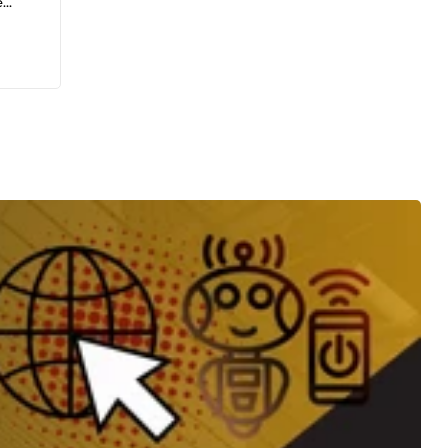
e
 aux