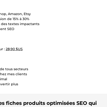
hop, Amazon, Etsy
sion de 15% à 30%
 des textes impactants
ment SEO
ur :
28,90 $US
de tous secteurs
hez mes clients
imal
vertir plus
es fiches produits optimisées SEO qui