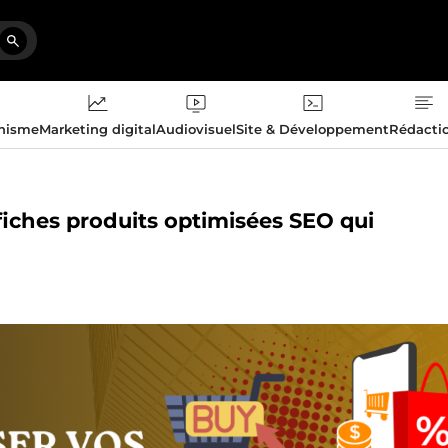
phisme
Marketing digital
Audiovisuel
Site & Développement
Rédacti
fiches produits optimisées SEO qui