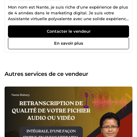
Mon nom est Nante, je suis riche d'une expérience de plus
de 4 années dans le marketing digital. Je suis votre
Assistante virtuelle polyvalente avec une solide expérience
dans la gestion administrative, l'annotation de données, la
transcription et le traitement de contenu digital. J'ai des
Contacter le vendeur
compétences avérées en gestion de factures,
enrichissement de fiches produits, SEO et génération de
En savoir plus
leads. Dotée d’une organisation impeccable et d’un
excellent niveau d’anglais, je propose des solutions
efficaces et adaptées aux besoins des entreprises et des
entrepreneurs.
Autres services de ce vendeur