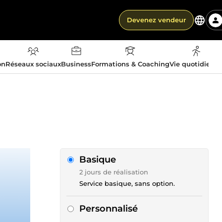
Devenez vendeur
on
Réseaux sociaux
Business
Formations & Coaching
Vie quotidienn
Basique
2 jours de réalisation
Service basique, sans option.
Personnalisé