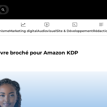
phisme
Marketing digital
Audiovisuel
Site & Développement
Rédacti
e livre broché pour Amazon KDP