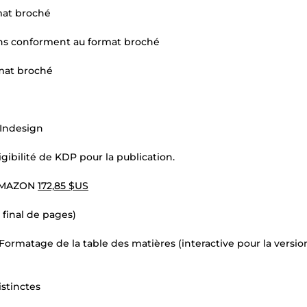
mat broché
ions conforment au format broché
rmat broché
/Indesign
igibilité de KDP pour la publication.
 AMAZON
172,85 $US
final de pages)
 Formatage de la table des matières (interactive pour la versio
istinctes