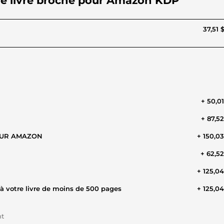
otre livre broché pour Amazon KDP
37,51 
+ 50,0
+ 87,5
OUR AMAZON
+ 150,0
+ 62,5
+ 125,0
à votre livre de moins de 500 pages
+ 125,0
nt