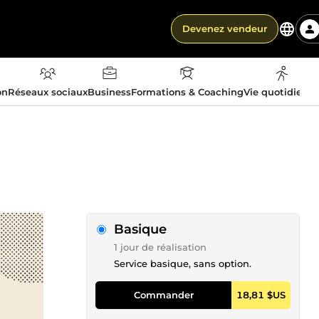
Devenez vendeur
on
Réseaux sociaux
Business
Formations & Coaching
Vie quotidienn
Basique
1 jour de réalisation
Service basique, sans option.
Commander
18,81 $US