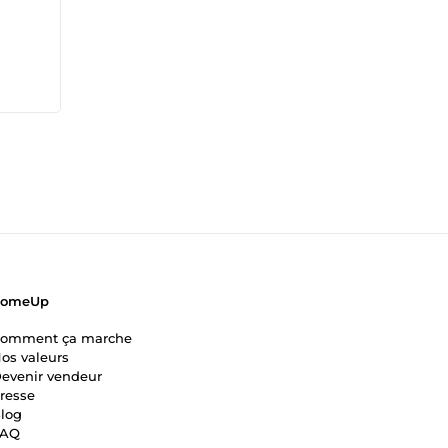
 vous
ion
Vous
our
le
à
on de
stir
ComeUp
omment ça marche
os valeurs
evenir vendeur
resse
log
FAQ