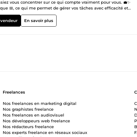
ssiez vous concentrer sur ce qui compte vraiment pour vous. 💼✨
que 📅, ce qui me permet de gérer vos tâches avec efficacité et
anification de réunions 📊 ou le suivi des projets 🚀, je suis là pour
aire et transparente Avec d'excellentes compétences en communicat
 vendeur
En savoir plus
 et que vous êtes toujours au courant des avancements des tâches. 
ace. 🤝 Optimisation de votre temps Je sais prioriser les tâches ⏳ p
emps précieux et d'optimiser votre productivité. Travaillons ensemb
ce numérique à votre service Je maîtrise une variété d'outils
ello, Slack, Gmail, Mailchimp, Calendly, Doodle et Canva. 💻📱 Je
frir un service sur mesure. Un service client exceptionnel Je suis 
tentes. Mon but est de contribuer à votre réussite et à la satisfacti
cter pour discuter de vos besoins spécifiques. Je suis prête à m'inve
 faisons de vos projets une réalité ! 🌟
Freelances
Nos freelances en marketing digital
C
Nos graphistes freelance
N
Nos freelances en audiovisuel
D
Nos développeurs web freelance
P
Nos rédacteurs freelance
B
Nos experts freelance en réseaux sociaux