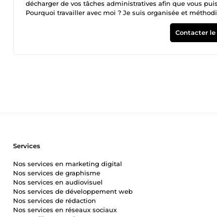
décharger de vos tâches administratives afin que vous pui
Pourquoi travailler avec moi ? Je suis organisée et méthodi
précision. Que ce soit pour la gestion de votre agenda, la pl
aider à rester sur la voie du succès. 🏆 Communication cl
Contacter le
🗣️, je m'assure que toutes les informations sont précises
pouvez compter sur moi pour une interaction fluide et effic
respecter les délais, vous permettant ainsi de gagner un t
pour atteindre vos objectifs plus rapidement ! 🚀 Compéten
numériques tels que Google Workspace, Microsoft Office, Tr
m'adapte rapidement à vos besoins spécifiques pour vous of
l'écoute de vos besoins 👂 et je m'efforce de dépasser vos at
la clientèle. 🙌 Prêt à collaborer ? N'hésitez pas à me conta
totalement pour vous offrir un service de qualité. Ensemble,
Services
Nos services en marketing digital
Nos services de graphisme
Nos services en audiovisuel
Nos services de développement web
Nos services de rédaction
Nos services en réseaux sociaux