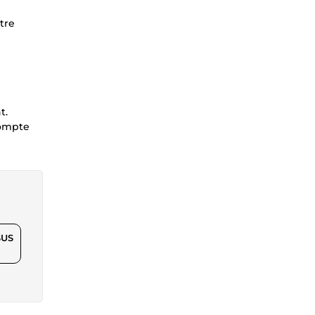
tre
t.
compte
$US