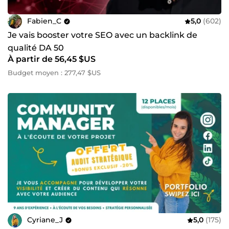
Fabien_C
5,0
(602)
Je vais booster votre SEO avec un backlink de
qualité DA 50
À partir de 56,45 $US
Budget moyen : 277,47 $US
Cyriane_J
5,0
(175)