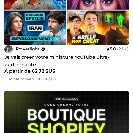
Powerlight
5,0
(2,1 k)
Je vais créer votre miniature YouTube ultra-
performante
À partir de 62,72 $US
Budget moyen : 115,61 $US