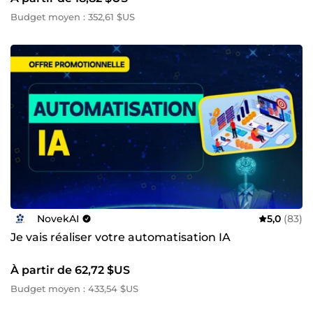
Budget moyen : 352,61 $US
NovekAI
5,0
(83)
Je vais réaliser votre automatisation IA
À partir de 62,72 $US
Budget moyen : 433,54 $US