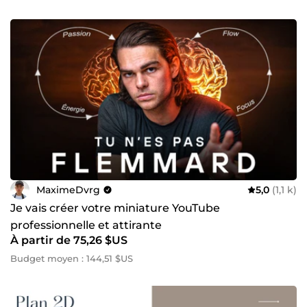
MaximeDvrg
5,0
(1,1 k)
Je vais créer votre miniature YouTube
professionnelle et attirante
À partir de 75,26 $US
Budget moyen : 144,51 $US