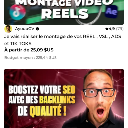
AyoubGV
4,9
(79)
Je vais réaliser le montage de vos RÉEL , VSL , ADS
et TIK TOKS
À partir de 25,09 $US
Budget moyen : 225,44 $US