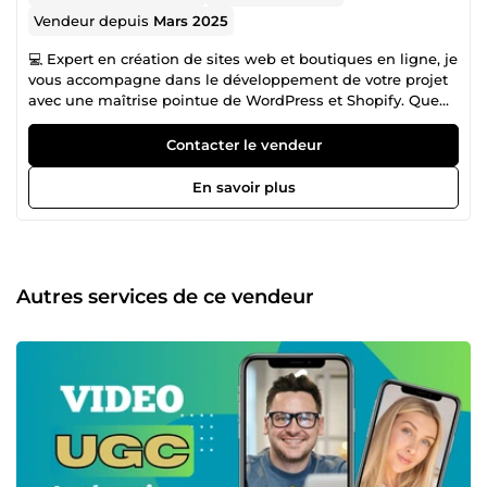
Vendeur depuis
Mars 2025
💻 Expert en création de sites web et boutiques en ligne, je
vous accompagne dans le développement de votre projet
avec une maîtrise pointue de WordPress et Shopify. Que
ce soit pour lancer une boutique performante 🛒 ou
optimiser votre présence en ligne 🌐, je propose des
Contacter le vendeur
solutions sur mesure adaptées à vos besoins. 🎥 Passionné
par la vidéo, je réalise également des montages
En savoir plus
professionnels et des contenus UGC (User Generated
Content) percutants, parfaits pour engager votre audience
🔥 et booster votre visibilité 📈. Ensemble, donnons vie à
vos projets avec des résultats qui font la différence !
Autres services de ce vendeur