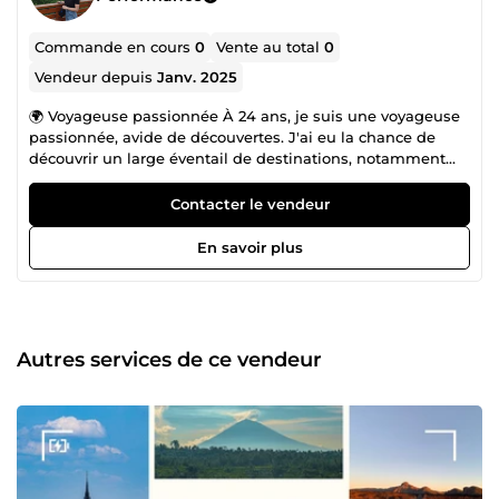
Commande en cours
0
Vente au total
0
Vendeur depuis
Janv. 2025
🌍 Voyageuse passionnée À 24 ans, je suis une voyageuse
passionnée, avide de découvertes. J'ai eu la chance de
découvrir un large éventail de destinations, notamment
l'Espagne ensoleillée, les paysages sauvages des Balkans,
les plages de rêve de la Martinique et la verdure mystique
Contacter le vendeur
de l'Irlande. Mon aventure ne s'arrête pas là : Je suis
constamment à la recherche de nouvelles destinations à
En savoir plus
travers le monde, prêtes à être explorées et partagées avec
ceux qui, comme vous, ont soif de découverte. 🌟 🗺️
Qu'est-ce que je propose ? Des voyages sur mesure,
conçus pour correspondre à vos rêves et à vos envies. Que
vous soyez attiré par des escapades culturelles en Europe,
Autres services de ce vendeur
des aventures insolites en Asie, des séjours de détente
dans les Caraïbes, ou des explorations inédites autour du
monde, je crée des itinéraires personnalisés qui vous
offriront des expériences uniques. Et si vous êtes indécis
ou en quête d'inspiration, je peux aussi vous proposer des
destinations au hasard, parfaites pour éveiller votre
curiosité et sortir des sentiers battus. 🌍 Je vous fournirai