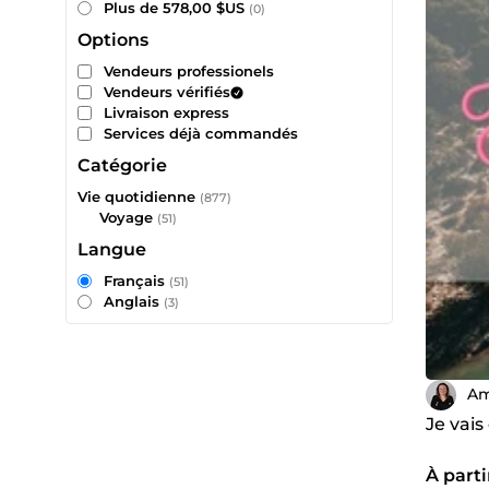
Plus de 578,00 $US
(0)
Options
Vendeurs professionels
Vendeurs vérifiés
Livraison express
Services déjà commandés
Catégorie
Vie quotidienne
(877)
Voyage
(51)
Langue
Français
(51)
Anglais
(3)
Am
Je vais
À parti