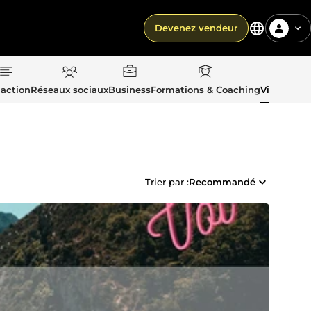
Devenez vendeur
action
Réseaux sociaux
Business
Formations & Coaching
Vie quotid
Trier par :
Recommandé