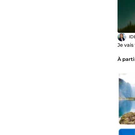
ID
Je vai
À parti