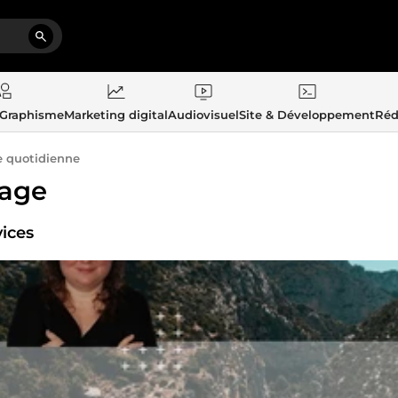
 Graphisme
Marketing digital
Audiovisuel
Site & Développement
Réd
e quotidienne
age
vices