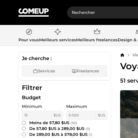
Pour vous
Meilleurs services
Meilleurs freelances
Design &
Vi
Accueil
Je cherche :
Voy
Services
Freelances
51 ser
Filtrer
Budget
Minimum
Maximum
$US
$US
Moins de 57,80 $US
(50)
De 57,80 $US à 289,00 $US
(0)
De 289,00 $US à 578,00 $US
(1)