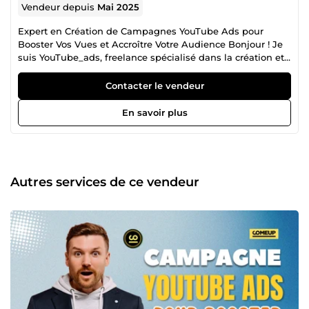
Vendeur depuis
Mai 2025
Expert en Création de Campagnes YouTube Ads pour
Booster Vos Vues et Accroître Votre Audience Bonjour ! Je
suis YouTube_ads, freelance spécialisé dans la création et
gestion de campagnes YouTube Ads. Mon objectif est de
vous aider à maximiser la visibilité de vos vidéos et à
Contacter le vendeur
atteindre vos cibles avec une stratégie de publicité
efficace. Ce que je vous propose : 🎯 Création de
En savoir plus
campagnes publicitaires YouTube : de l’élaboration du
brief jusqu’à la mise en ligne de vos annonces. 📈
Optimisation des campagnes : je gère vos publicités pour
obtenir le meilleur retour sur investissement (ROI), en vous
aidant à augmenter vos vues et à développer votre
Autres services de ce vendeur
audience. 🎥 Ciblage précis : je définis des audiences
spécifiques pour toucher les bons spectateurs, qu’il
s’agisse de nouveaux abonnés, de prospects ou de clients.
📊 Suivi des performances : grâce à des rapports détaillés,
je vous fournis une analyse complète des résultats et
ajuste la campagne en temps réel pour maximiser les
performances. Pourquoi travailler avec moi ? ✅ Expérience
avérée dans la gestion des campagnes YouTube Ads pour
augmenter les vues et améliorer la notoriété. ✅ Maîtrise
des outils de ciblage et d’optimisation pour garantir