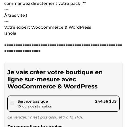
commandez directement votre pack !**
---
À très vite !
---
Votre expert WooCommerce & WordPress
Ishola
====================================================
================
Je vais créer votre boutique en
ligne sur-mesure avec
WooCommerce & WordPress
pour 225,40 $US
Service basique
244,56 $US
10 jours de réalisation
Ce vendeur n’est pas assujetti à la TVA.
Personnaliser le service