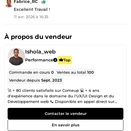
Fabrice_RC
Excellent Travail !
11 avr. 2026 à 16:35
À propos du vendeur
Ishola_web
Performance
Top
Commande en cours
0
Ventes au total
100
Vendeur depuis
Sept. 2023
🚀 + 80 clients satisfaits sur Comeup 💻 + 4 ans
d'expérience dans le domaine du l'UX/UI Design et du
Développement web 📞 Disponible en appel direct sur
Come Up 👋 Salut, je suis Ishola, un développeur et
designer passionné. 💻🎨 Je suis spécialisé dans le design
Contacter le vendeur
et le développement no-code💻🚀. J'ai accumulé 4 années
de formations continues pour rester à la pointe de mon
En savoir plus
domaine. J'ai une maîtrise parfaite des CMS et logiciels de