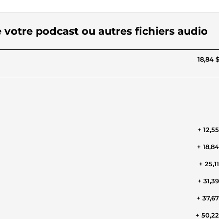
e votre podcast ou autres fichiers audio
18,84 
+ 12,5
+ 18,8
+ 25,1
+ 31,3
+ 37,6
+ 50,2