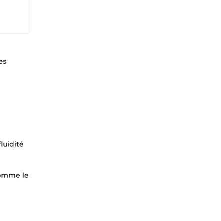
es
luidité
comme le