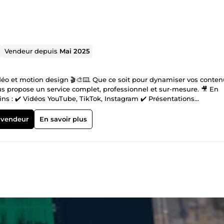
Vendeur depuis
Mai 2025
idéo et motion design 🎬🎨⌨️. Que ce soit pour dynamiser vos conten
vous propose un service complet, professionnel et sur-mesure. 🎥 En
ns : ✔️ Vidéos YouTube, TikTok, Instagram ✔️ Présentations
 et musique Objectif : un rendu fluide, dynamique et percutant. 🎨 En
publicitaire, stories Instagram uniques, modernes et mémorables, 
 vendeur
En savoir plus
ualité, prêts à l’impression ou à l’utilisation digitale. ⌨️ En saisie,
rmulaires avec rapidité et précision, dans le respect total de la
dapte à chaque projet avec soin. 💸 Mes services sont disponibles à 15 
us cherchez un créatif polyvalent entre visuel et administratif ? Je su
 Contactez-moi dès maintenant 📩🚀