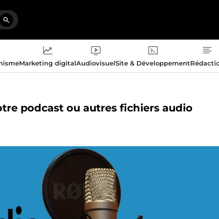
phisme
Marketing digital
Audiovisuel
Site & Développement
Rédacti
otre podcast ou autres fichiers audio