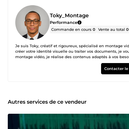
Toky_Montage
Performance
Commande en cours
0
Vente au total
0
Je suis Toky, créatif et rigoureux, spécialisé en montage v
créer votre identité visuelle ou traiter vos documents, je 
montage vidéo, je réalise des contenus adaptés à vos besoi
professionnelles ✔️ Ajout d’effets, transitions, sous-titres
motion design, je conçois des animations de vos produits 
Contacter le
accord avec votre image de marque. Fichiers livrés en haute q
traite vos documents, fichiers Excel, bases de données ou fo
confidentialité 🔐. 💼 Sérieux, à l’écoute et réactif, je m’a
l’heure, pour un travail de qualité, livré dans les délais. Vo
pour concrétiser vos idées et vous faire gagner du temps.
Autres services de ce vendeur