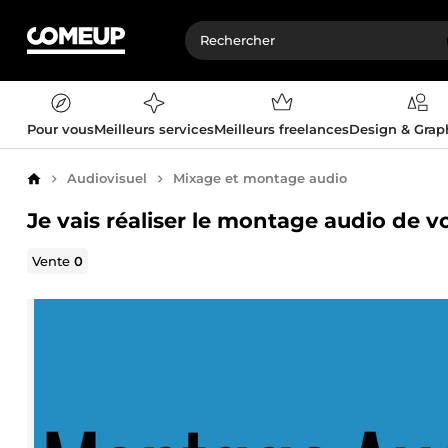
Pour vous
Meilleurs services
Meilleurs freelances
Design & Gra
Audiovisuel
Mixage et montage audio
Accueil
Je vais réaliser le montage audio de v
Vente
0