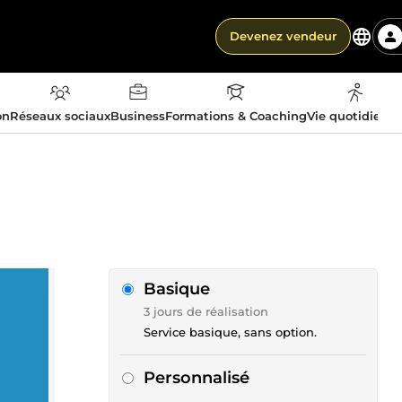
Devenez vendeur
on
Réseaux sociaux
Business
Formations & Coaching
Vie quotidienn
Basique
3 jours de réalisation
Service basique, sans option.
Personnalisé