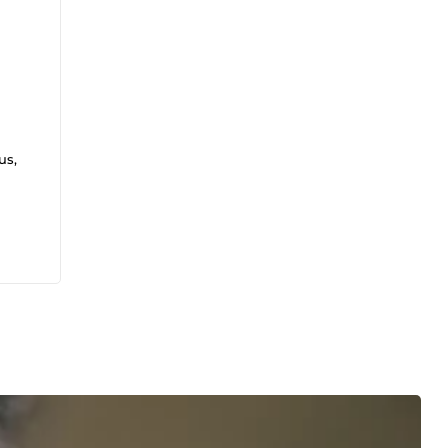
us,
en
 je
€ de
is là