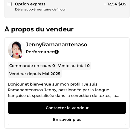
Option express
+ 12,54 $US
Délai supplémentaire de 1 jour
À propos du vendeur
JennyRamanantenaso
Performance
Commande en cours
0
Vente au total
0
Vendeur depuis
Mai 2025
Bonjour et bienvenue sur mon profil ! Je suis
Ramanantenasoa Jenny, passionnée par la langue
française et spécialisée dans la correction de textes, la
relecture, la saisie de données et la transcription audio. Je
suis rigoureuse, ponctuelle et très impliquée dans chaque
Contacter le vendeur
mission. Je veille toujours à livrer un travail propre, clair et
sans fautes. Je suis là pour vous aider à améliorer vos
En savoir plus
contenus avec professionnalisme et discrétion. Contactez-
moi pour en discuter, je réponds rapidement !