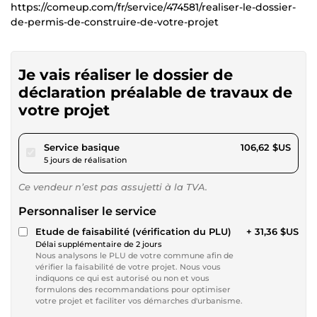
https://comeup.com/fr/service/474581/realiser-le-dossier-
de-permis-de-construire-de-votre-projet
Je vais réaliser le dossier de
déclaration préalable de travaux de
votre projet
pour 98,26 $US
Service basique
106,62 $US
5 jours de réalisation
Ce vendeur n’est pas assujetti à la TVA.
Personnaliser le service
Etude de faisabilité (vérification du PLU)
+ 31,36 $US
Délai supplémentaire de 2 jours
Nous analysons le PLU de votre commune afin de
vérifier la faisabilité de votre projet. Nous vous
indiquons ce qui est autorisé ou non et vous
formulons des recommandations pour optimiser
votre projet et faciliter vos démarches d'urbanisme.