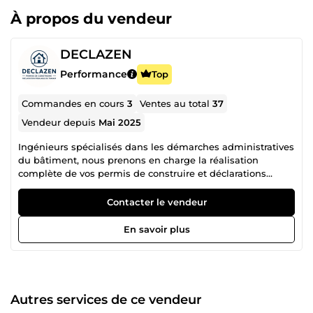
À propos du vendeur
DECLAZEN
Performance
Top
Commandes en cours
3
Ventes au total
37
Vendeur depuis
Mai 2025
Ingénieurs spécialisés dans les démarches administratives
du bâtiment, nous prenons en charge la réalisation
complète de vos permis de construire et déclarations
préalables. Grâce à notre expertise technique et notre
rigueur, nous assurons un montage soigné et conforme,
Contacter le vendeur
pour maximiser vos chances d’acceptation. Chaque projet
est unique, chaque dossier est traité sur mesure.
En savoir plus
Autres services de ce vendeur