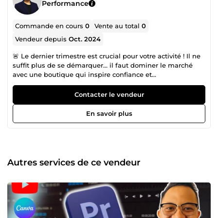
Performance
Commande en cours
0
Vente au total
0
Vendeur depuis
Oct. 2024
🚨 Le dernier trimestre est crucial pour votre activité ! Il ne
suffit plus de se démarquer… il faut dominer le marché
avec une boutique qui inspire confiance et
professionnalisme. 💼🔥 C’est le moment idéal pour
affirmer votre identité visuelle, lancer votre propre marque,
Contacter le vendeur
et booster vos ventes — que ce soit pour vos nouveautés
ou vos produits phares. Ensemble, donnons vie à une
En savoir plus
image forte et cohérente pour votre boutique en ligne. Je
vous accompagne avec des visuels percutants, pensés
pour convertir. 🤝 🎯 CE QUE VOUS OBTENEZ POUR VOTRE
BOUTIQUE EN LIGNE ✅ Un branding puissant qui donne à
votre boutique l’allure d’une marque déjà bien établie. Fini
Autres services de ce vendeur
les visuels génériques — place à une identité forte qui
vous distingue clairement de la concurrence. ✅ Des visuels
sur-mesure, originaux et professionnels, conçus pour
rassurer vos visiteurs et mettre en lumière les atouts de
vos produits. Chaque image est pensée pour refléter votre
charte graphique, votre positionnement et parler