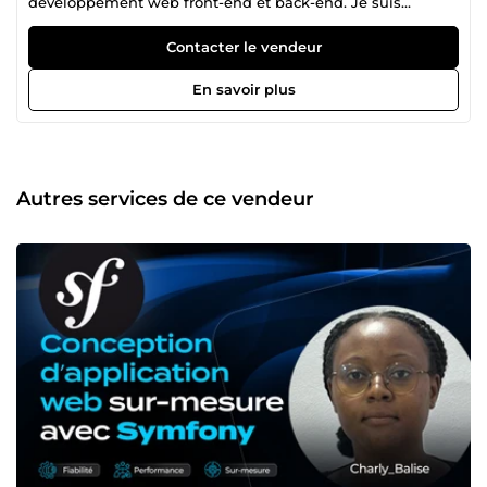
développement web front-end et back-end. Je suis
développeuse web depuis 2020. Diplômée en
informatique et certifiée par OpenClassrooms, je maîtrise
Contacter le vendeur
des technologies telles que : HTML5, CSS3, Bootstrap,
JavaScript, PHP, Symfony et MySQL pour la gestion des
En savoir plus
bases de données. En 2021, j’ai commencé à développer
mes propres projets, pour accompagner mes clients en
leur apportant des solutions digitales fiables et sur
mesure. C’est pourquoi, aujourd’hui, je mets à votre service
mes compétences ici sur ComeUp, pour la création de
Autres services de ce vendeur
l'identité numérique de votre entreprise dans les
domaines suivants : La conception et la réalisation de sites
web de A à Z Le développement et le déploiement de
projets web dynamiques L ’accompagnement
personnalisé tout au long du processus Veillez me
contacter si vous avez la moindre question ! Je suis
ouverte, réactive et j’aime échanger.