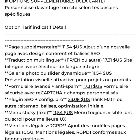
# OPTIONS SUPPLÉMENTAIRES (À LA CARTE)
Personnalise davantage ton site selon tes besoins
spécifiques
Option Tarif indicatif Détail
------------------------------------------------------ ------------------ ----------
---------------------------------------------------
**Page supplémentaire**
11,54 $US
Ajout d’une nouvelle
page avec design cohérent et balises SEO
**Traduction multilingue** (FR/EN ou autre)
17,31 $US
Site
bilingue avec sélecteur de langue intégré
**Galerie photo ou slider dynamique**
11,54 $US
Présentation visuelle attractive pour projets ou produits
**Formulaire avancé + anti-spam**
17,31 $US
Formulaire
sécurisé avec reCAPTCHA + champs personnalisés
**Plugin SEO + config. pro**
23,08 $US
Rank Math ou
autre : sitemap, balises, optimisation initiale
**Menu sticky (fixe)**
11,54 $US
Menu toujours visible lors
du scroll pour meilleure UX
**Mentions légales+RGPD** Ajout des modèles pages
légales (CGU, Mentions légales, RGPD) conformes aux
bonnes pratiques