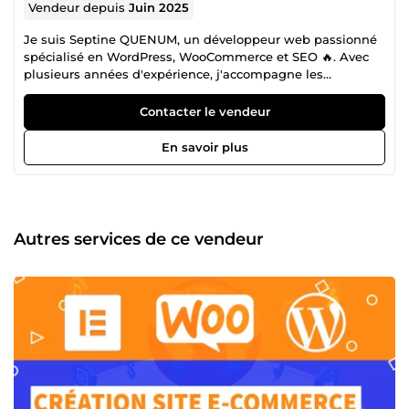
Vendeur depuis
Juin 2025
Je suis Septine QUENUM, un développeur web passionné
spécialisé en WordPress, WooCommerce et SEO 🔥. Avec
plusieurs années d'expérience, j'accompagne les
entreprises dans la création de sites modernes,
responsives et optimisés pour booster leur visibilité en
Contacter le vendeur
ligne 📈. ➡️ Ce que je vous propose : Création de sites
vitrine, blogs, boutiques e-commerce Refonte et
En savoir plus
optimisation de sites existants Stratégie SEO pour un
meilleur référencement Maintenance et support technique
🎯 Mon objectif : Vous livrer un site performant qui
correspond exactement à vos besoins et vos ambitions. 🔥
Contactez-moi pour discuter de votre projet, je réponds
Autres services de ce vendeur
rapidement et avec plaisir ! À très vite !