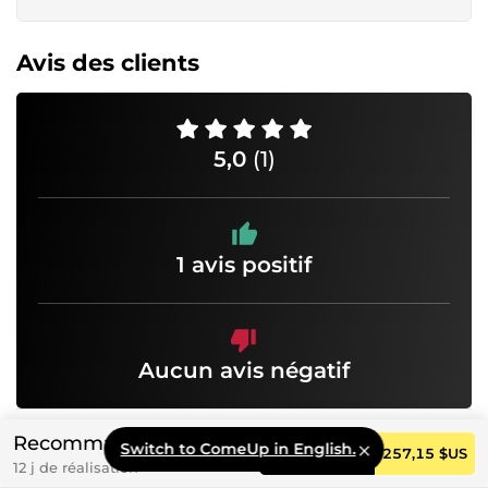
Avis des clients
5,0
(1)
1 avis positif
Aucun avis négatif
GetCCorp
Recommandé
Switch to ComeUp in English.
Commander
257,15 $US
12 j de réalisation
10 déc. 2025 à 10:31