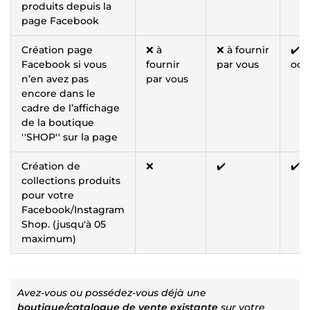
produits depuis la
page Facebook
Création page
❌ à
❌ à fournir
✔️ o
Facebook si vous
fournir
par vous
occ
n’en avez pas
par vous
encore dans le
cadre de l’affichage
de la boutique
''SHOP'' sur la page
Création de
❌
✔️
✔️
collections produits
pour votre
Facebook/Instagram
Shop. (jusqu'à 05
maximum)
Avez-vous ou possédez-vous déjà une
boutique/catalogue de vente existante
sur votre