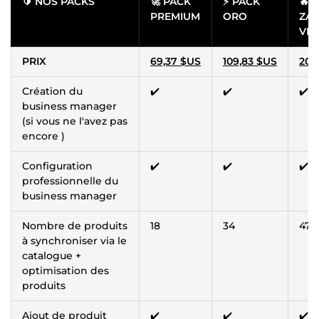
🔰 NOS PACKS
🚀 PACK
⚡ PACK
🔥 
PREMIUM
ORO
ZA
VIP 
PRIX
69,37 $US
109,83 $US
202
Création du
✔️
✔️
✔️
business manager
(si vous ne l'avez pas
encore )
Configuration
✔️
✔️
✔️
professionnelle du
business manager
Nombre de produits
18
34
47
à synchroniser via le
catalogue +
optimisation des
produits
Ajout de produit
✔️
✔️
✔️