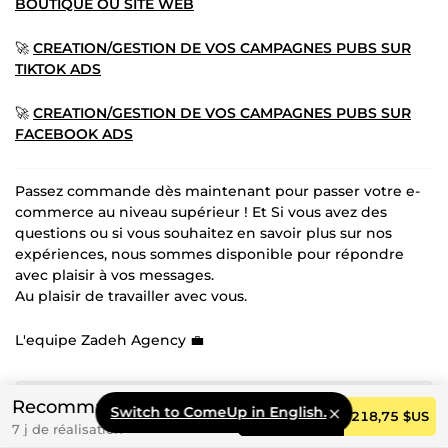
BOUTIQUE OU SITE WEB
🚀
CREATION/GESTION DE VOS CAMPAGNES PUBS SUR
TIKTOK ADS
🚀
CREATION/GESTION DE VOS CAMPAGNES PUBS SUR
FACEBOOK ADS
Passez commande dès maintenant pour passer votre e-
commerce au niveau supérieur ! Et Si vous avez des
questions ou si vous souhaitez en savoir plus sur nos
expériences, nous sommes disponible pour répondre
avec plaisir à vos messages.
Au plaisir de travailler avec vous.
L'equipe Zadeh Agency 💼
Recommandé
Je vais m'occuper de la création de
Switch to ComeUp in English.
Commander
218,75 $US
7 j de réalisation
votre boutique pro sur mesure et