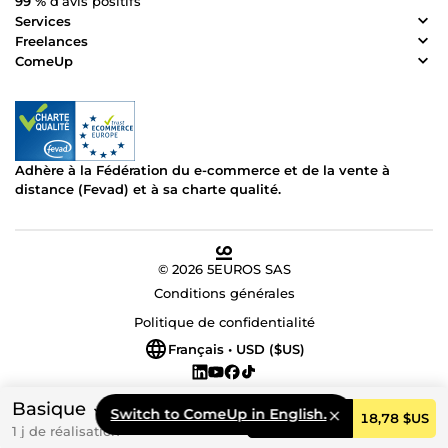
99 %
d’avis positifs
Services
Freelances
ComeUp
Adhère à la Fédération du e-commerce et de la vente à
distance (Fevad) et à sa charte qualité.
© 2026 5EUROS SAS
Conditions générales
Politique de confidentialité
Français • USD ($US)
Basique
Switch to ComeUp in English.
Commander
18,78 $US
1 j de réalisation