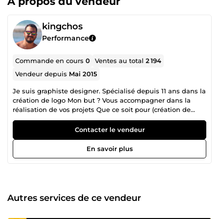
À propos du vendeur
kingchos
Performance
Commande en cours
0
Ventes au total
2 194
Vendeur depuis
Mai 2015
Je suis graphiste designer. Spécialisé depuis 11 ans dans la
création de logo Mon but ? Vous accompagner dans la
réalisation de vos projets Que ce soit pour (création de
logo, identité visuelle, cartes de visites, flyers, charte
graphique, présentation Power Point..) Je met à votre
Contacter le vendeur
disposition mon expérience et mon expertise dans la
conception de supports de communication print &amp;
En savoir plus
web impactant.
Autres services de ce vendeur