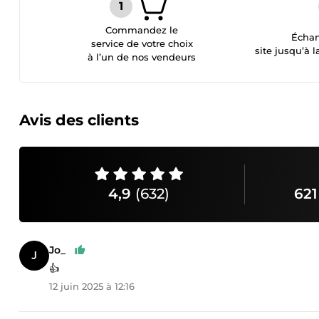
Commandez le
Échan
service de votre choix
site jusqu’à l
à l’un de nos vendeurs
Avis des clients
4,9
(632)
621
Jo_
👍
12 juin 2025 à 12:16