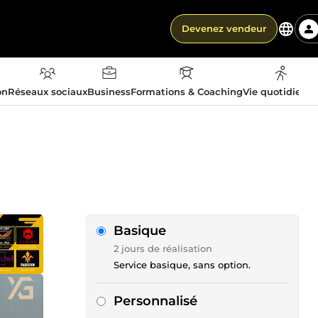
Devenez vendeur
on
Réseaux sociaux
Business
Formations & Coaching
Vie quotidienn
Basique
2 jours de réalisation
Service basique, sans option.
Personnalisé