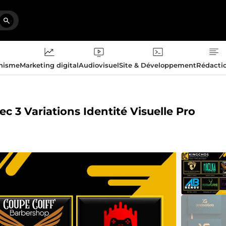
phisme
Marketing digital
Audiovisuel
Site & Développement
Rédacti
c 3 Variations Identité Visuelle Pro