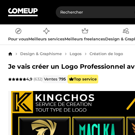
Pour vous
Meilleurs services
Meilleurs freelances
Design & Gra
Design & Graphisme
Logos
Création de logo
Accueil
Je vais créer un Logo Professionnel ave
4,9
(632)
Ventes
795
Top service