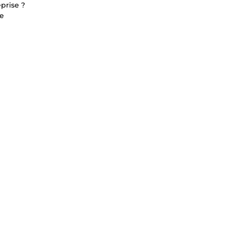
prise ?
re